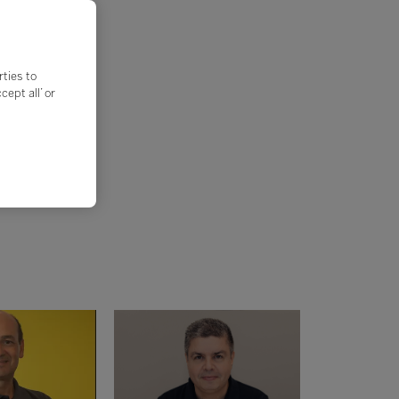
rties to
ept all’ or
ão:
ão!