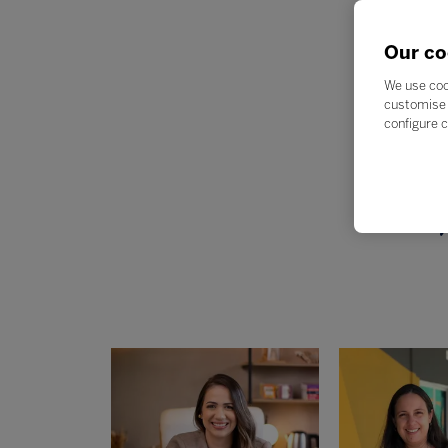
Our co
We use coo
customise 
In
configure c
Ex