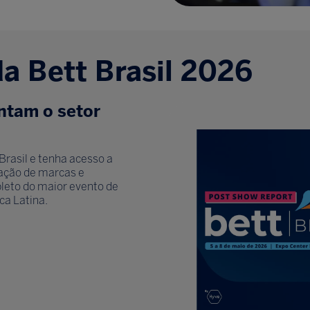
da Bett Brasil 2026
ntam o setor
Brasil e tenha acesso a
ipação de marcas e
eto do maior evento de
ca Latina.