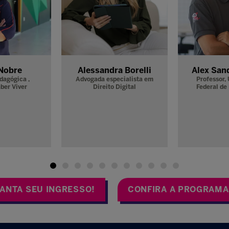
 Borba
Americo Amorim
Ana Lúci
rial,
Sistema
Pesquisador Afiliado /
Fer
Ensino
Fundador,
New York
Vereador
University / Escribo -
Municipa
Educação do Seu Jeiro
ANTA SEU INGRESSO!
CONFIRA A PROGRAM