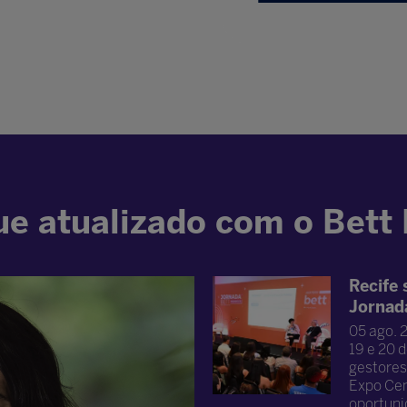
e atualizado com o Bett
Recife 
Jornad
05 ago. 
19 e 20 d
gestores
Expo Cent
oportuni