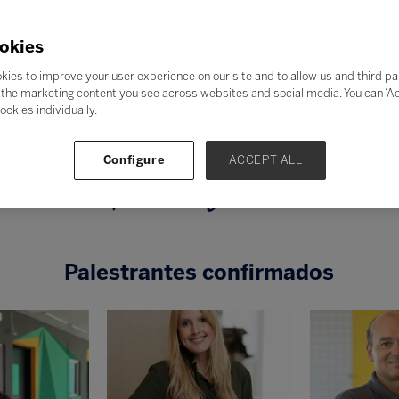
okies
Tema central de Jornada Bett 2026
kies to improve your user experience on our site and to allow us and third pa
the marketing content you see across websites and social media. You can ‘Acc
teligências em Aç
ookies individually.
Configure
ACCEPT ALL
periências que transformam a educaç
Palestrantes confirmados