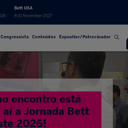
Bett USA
026
8-10 November 2027
Congressista
Conteúdos
Expositor/Patrocinador
o encontro está
aí a Jornada Bett
ste 2026!