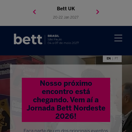
Bett Brasil
Bett Asia
Bett USA
Bett UK
23-24 Setembro 2026
8-10 November 2027
05-08 Mai 2026
20-22 Jan 2027
EN
PT
Nosso próximo
encontro está
chegando. Vem aí a
Jornada Bett Nordeste
2026!
Faça parte de um dos principais eventos