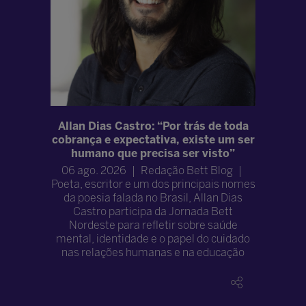
inho para
Allan Dias Castro: “Por trás de toda
Recife
superior
cobrança e expectativa, existe um ser
J
humano que precisa ser visto”
05 ago. 2
06 ago. 2026
Redação Bett Blog
dias 19 
.Uni
Poeta, escritor e um dos principais nomes
líderes, 
ndonam a
da poesia falada no Brasil, Allan Dias
no Recif
anceiras.
Castro participa da Jornada Bett
desafios 
ceira pode
Nordeste para refletir sobre saúde
b
 ensino
mental, identidade e o papel do cuidado
nas relações humanas e na educação