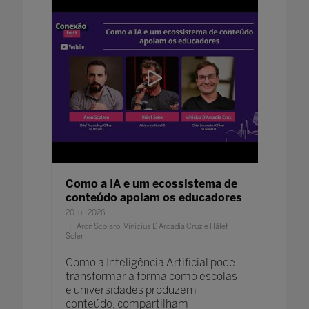
Como a IA e um ecossistema de
Voz, a
conteúdo apoiam os educadores
educa
20 jul. 2026
30 jun. 20
te de
Aron Scolaro, Vinicius D'Arcadia Cruz e Hálef
Soler
o
Entend
e está
acessib
Como a Inteligência Artificial pode
a
Univer
transformar a forma como escolas
(DUA) 
e universidades produzem
ensino
conteúdo, compartilham