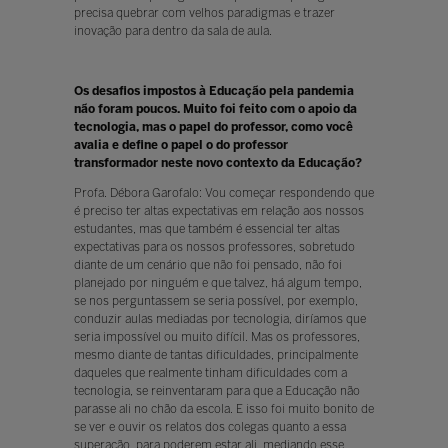
precisa quebrar com velhos paradigmas e trazer
inovação para dentro da sala de aula.
Os desafios impostos à Educação pela pandemia
não foram poucos. Muito foi feito com o apoio da
tecnologia, mas o papel do professor, como você
avalia e define o papel o do professor
transformador neste novo contexto da Educação?
Profa. Débora Garofalo: Vou começar respondendo que
é preciso ter altas expectativas em relação aos nossos
estudantes, mas que também é essencial ter altas
expectativas para os nossos professores, sobretudo
diante de um cenário que não foi pensado, não foi
planejado por ninguém e que talvez, há algum tempo,
se nos perguntassem se seria possível, por exemplo,
conduzir aulas mediadas por tecnologia, diríamos que
seria impossível ou muito difícil. Mas os professores,
mesmo diante de tantas dificuldades, principalmente
daqueles que realmente tinham dificuldades com a
tecnologia, se reinventaram para que a Educação não
parasse ali no chão da escola. E isso foi muito bonito de
se ver e ouvir os relatos dos colegas quanto a essa
superação, para poderem estar ali, mediando esse