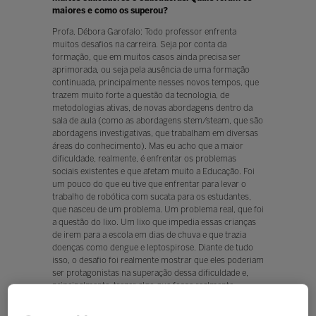
maiores e como os superou?
Profa. Débora Garofalo: Todo professor enfrenta
muitos desafios na carreira. Seja por conta da
formação, que em muitos casos ainda precisa ser
aprimorada, ou seja pela ausência de uma formação
continuada, principalmente nesses novos tempos, que
trazem muito forte a questão da tecnologia, de
metodologias ativas, de novas abordagens dentro da
sala de aula (como as abordagens stem/steam, que são
abordagens investigativas, que trabalham em diversas
áreas do conhecimento). Mas eu acho que a maior
dificuldade, realmente, é enfrentar os problemas
sociais existentes e que afetam muito a Educação. Foi
um pouco do que eu tive que enfrentar para levar o
trabalho de robótica com sucata para os estudantes,
que nasceu de um problema. Um problema real, que foi
a questão do lixo. Um lixo que impedia essas crianças
de irem para a escola em dias de chuva e que trazia
doenças como dengue e leptospirose. Diante de tudo
isso, o desafio foi realmente mostrar que eles poderiam
ser protagonistas na superação dessa dificuldade e,
principalmente, trazer algo que fosse realmente
significativo. Que eles pudessem estar associados a
esses novos tempos e trazer ali todo um protagonismo