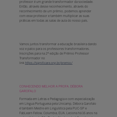
professor é um grande transformador da sociedade.
Então, através desse reconhecimento, através do
reconhecimento de um prêmio, podemos aprender
com esse professor e também multiplicar as suas
práticas em todas as salas de aula do nosso país.
Vamos juntos transformar a educação brasileira dando
voz e palco para os professores transformadores.
Inscrições para na 2ª edição de Prêmio Professor
Transformador no
link
https://significare.org.br/premio/
CONHECENDO MELHOR A PROFA. DÉBORA
GAROFALO
Formada em Letras e Pedagogia e com especialização
em Língua Portuguesa pela Unicamp, Débora Garofalo
é também Mestre em Linguística pela PUC-SP e
FabLearn Fellow, Columbia, EUA. Leciona há 16 anos na