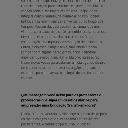
só um local de aprendizagem. Ela é o local de uma real
rede de proteção para a infância e a juventude. Ela é o
espaço onde o estudante exerce o seu papel de se
integrar com o mundo, de conhecer possibilidades.
Então, ela também vem se reinventando ao longo dos
tempos. Passou daquela escola tradicional que nós
víamos, com cadeiras e carteiras enfileiradas, para esse
novo conceito que trabalha muito a questão da
colaboração, da empatia, da resolução de problemas.
Então, essa escola hoje é ativa, mas ainda precisa
romper com alguns paradigmas, principalmente
entender que escola não é ilha. Ela precisa se abrir,
trazer novas vozes para estarem ali, dialogando dentro
do seu dia a dia, como trazer os órgãos públicos, por
exemplo, para conversar e dialogar dentro da unidade
escolar.
Que mensagem você deixa para os professores e
professoras que superam desafios diários para
empreender uma Educação Transformadora?
Profa. Débora Garofalo: A mensagem que eu deixo para
os meus colegas é que eles possam ser resilientes,
persistentes. A mudança para uma Educação