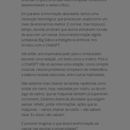
entender o que é uma fake news e a ajudar os alunos a
desenvolverem o senso crítico.
Em paralelo à informação abundante, temos uma
revolução tecnológica, que precisa ser usada como um
meio de ensinarmos melhor. É incrível, mas há pouco
tempo, escolas proibiam que alunos entrassem na sala
de aula com um celular. Essa transformação digital,
juntada ao Big Data e a Inteligência Artificial, nos
brindou com o ChatGPT.
Até então, era impensável pedir para o computador
escrever uma redação, um texto único e criativo. Pois é,
o ChatGPT não só escreve uma redação, como compõe
músicas, resolve problemas complexos de matemática
e elabora receitas deliciosas, entre outras habilidades.
Não estamos mais falando de tarefas repetitivas como
soldar um carro, hoje, realizadas por robôs, ou de um
jogo de xadrez, que as máquinas também já superaram
os homens. Estamos diante de atividades que exigem
pensar, refletir, juntar informações, ações que as
máquinas – vamos chamar de robôs – não sabiam
fazer. Eu disse: não sabiam!
É possível imaginar o que essa transformação vai
causar nas escolas e universidades?