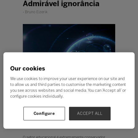
Admirável ignorância
Bruno Eizerik
Our cookies
We use cookies to improve your user experience on our site and
to allow us and third parties to customise the marketing content
you see across websites and social media. You can ‘Accept all’ or
É possível imaginar o que a
configure cookies individually.
transformação vai causar nas
escolas e universidades?
Configure
ACCEPT ALL
Ouvir
O setor educacional é extremamente conservador.