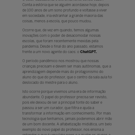
Conta a estória que se alguém acordasse hoje, depois
de 100 anos de um sono profundo e voltasse a viver
em sociedade, iria estranhar a grande maioria das
coisas, menos a escola, que pouco mudou.
Ocorre que, de vez em quando, temos algumas
inovações com o poder de desacomodar nossas
escolas, que foram recentemente mexidas pela
pandemia. Desde o final do ano passado, estamos
frente a um novo agente do caos: o
ChatGPT.
O período pandêmico nos mostrou que nossas
crianças precisam e devem ser mais autônomas, que a
aprendizagem depende mais do protagonismo do
aluno do que do professor, que o centro da sala aula foi
deslocado do mestre para o aluno.
Isto ocorre porque vivemos uma era de informação
abundante. O papel do professor precisa ser revisto,
pois ele deixou de ser a principal fonte do saber e
passou a ser um curador, que filtra e ajuda a
transformar a informação em conhecimento. Por mais
tecnologia que tenhamos, jamais poderemos abrir mão
de um bom docente. A alfabetização midiática, um belo
exemplo do novo papel do professor, nos ensina a