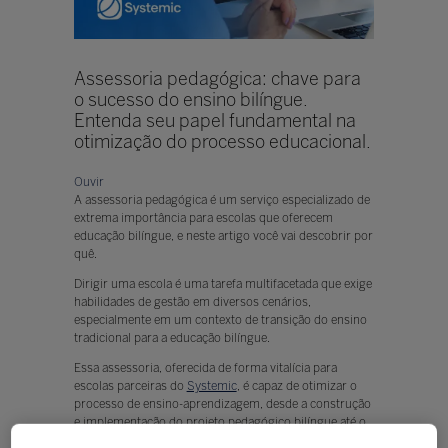
Assessoria pedagógica: chave para
o sucesso do ensino bilíngue.
Entenda seu papel fundamental na
otimização do processo educacional.
Ouvir
A assessoria pedagógica é um serviço especializado de
extrema importância para escolas que oferecem
educação bilíngue, e neste artigo você vai descobrir por
quê.
Dirigir uma escola é uma tarefa multifacetada que exige
habilidades de gestão em diversos cenários,
especialmente em um contexto de transição do ensino
tradicional para a educação bilíngue.
Essa assessoria, oferecida de forma vitalícia para
escolas parceiras do
Systemic
, é capaz de otimizar o
processo de ensino-aprendizagem, desde a construção
e implementação do projeto pedagógico bilíngue até o
estabelecimento de um relacionamento eficiente com a