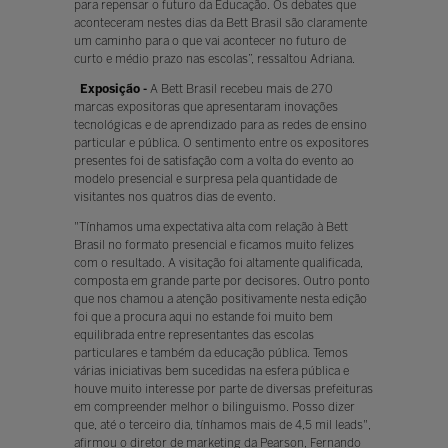
para repensar o futuro da Educação. Os debates que
aconteceram nestes dias da Bett Brasil são claramente
um caminho para o que vai acontecer no futuro de
curto e médio prazo nas escolas”, ressaltou Adriana.
Exposição -
A Bett Brasil recebeu mais de 270
marcas expositoras que apresentaram inovações
tecnológicas e de aprendizado para as redes de ensino
particular e pública. O sentimento entre os expositores
presentes foi de satisfação com a volta do evento ao
modelo presencial e surpresa pela quantidade de
visitantes nos quatros dias de evento.
"Tínhamos uma expectativa alta com relação à Bett
Brasil no formato presencial e ficamos muito felizes
com o resultado. A visitação foi altamente qualificada,
composta em grande parte por decisores. Outro ponto
que nos chamou a atenção positivamente nesta edição
foi que a procura aqui no estande foi muito bem
equilibrada entre representantes das escolas
particulares e também da educação pública. Temos
várias iniciativas bem sucedidas na esfera pública e
houve muito interesse por parte de diversas prefeituras
em compreender melhor o bilinguismo. Posso dizer
que, até o terceiro dia, tínhamos mais de 4,5 mil leads",
afirmou o diretor de marketing da Pearson, Fernando