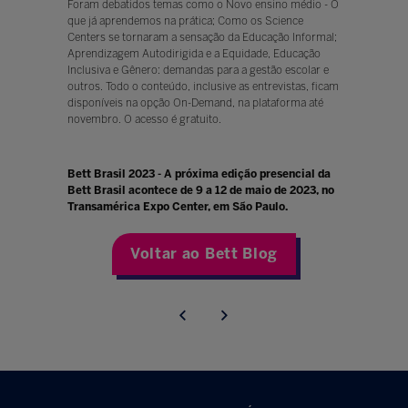
Foram debatidos temas como o Novo ensino médio - O
que já aprendemos na prática; Como os Science
Centers se tornaram a sensação da Educação Informal;
Aprendizagem Autodirigida e a Equidade, Educação
Inclusiva e Gênero: demandas para a gestão escolar e
outros. Todo o conteúdo, inclusive as entrevistas, ficam
disponíveis na opção On-Demand, na plataforma até
novembro. O acesso é gratuito.
Bett Brasil 2023 - A próxima edição presencial da
Bett Brasil acontece de 9 a 12 de maio de 2023, no
Transamérica Expo Center, em São Paulo.
Voltar ao Bett Blog