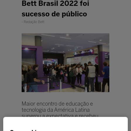
Bett Brasil 2022 foi
sucesso de público
Redação Bett
Maior encontro de educação e
tecnologia da América Latina
superou a expectativa e recebeu
mais de 29 mil visitantes em quatro
dias de evento. Quem compareceu