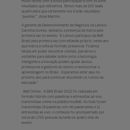
muito felizes com a nossa participação e com os bons
resultados que obtivemos. Temos mais de 100 leads
qualificados que certamente nos trarão resultados
'quentes'", disse Martins.
A gerente de Desenvolvimento de Negócios na Lenovo,
Carolina Gomes, destacou a presença da marca pela
primeira vez no evento. “A Lenovo participou da Bett
Brasil pela primeira vez com estande próprio, neste ano
que marca a volta ao formato presencial. Ficamos
felizes em poder encontrar clientes, parceiros e
visitantes para debater sobre como a tecnologia
inteligente e a inovação podem ajudar alunos,
professores e gestores do ensino a revolucionar a
aprendizagem no Brasil. Esperamos estar aqui no
próximo ano para continuar discutindo os rumos da
educação.”
Bett Online - A Bett Brasil 2022 foi realizada em
formato híbrido com palestras e entrevistas ao vivo,
transmitidas online na plataforma Bett. Ao todo foram
transmitidas 19 palestras com 46 palestrantes e 11
entrevistas ao vivo, o conteúdo foi acompanhado por
cerca de 1.700 pessoas durante os quatro dias do
evento.