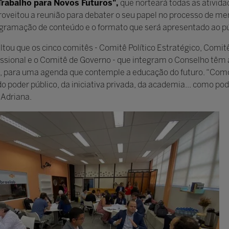
Trabalho para Novos Futuros",
que norteará todas as ativida
proveitou a reunião para debater o seu papel no processo de m
gramação de conteúdo e o formato que será apresentado ao pú
altou que os cinco comitês - Comitê Político Estratégico, Com
sional e o Comitê de Governo - que integram o Conselho têm a
gos, para uma agenda que contemple a educação do futuro. “Co
o poder público, da iniciativa privada, da academia... como p
 Adriana.