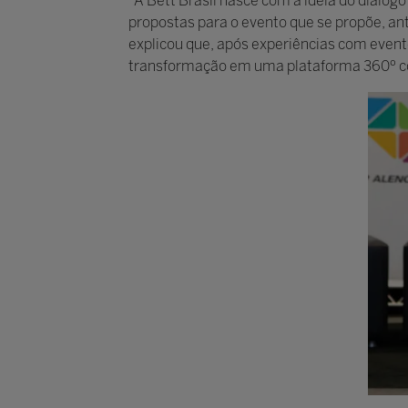
“A Bett Brasil nasce com a ideia do diálogo
propostas para o evento que se propõe, ante
explicou que, após experiências com event
transformação em uma plataforma 360º co