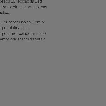
des da 28ª edição da Bett
entoria e direcionamento das
blico.
itê Educação Básica, Comitê
 possibilidade de
mo podemos colaborar mais?
odemos oferecer mais para o