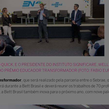
QUICK, E O PRESIDENTE DO INSTITUTO SIGNIFICARE, WE
O PRÊMIO EDUCADOR TRANSFORMADOR (FOTO: FABIO EU
nsformador
, que será realizado pela parceria entre o Sebrae, o 
á durante a Bett Brasil e deverá reunir os trabalhos de 70 prof
ra, a Bett Brasil também inova para o próximo ano, com nove p