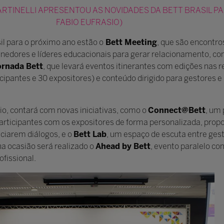
TINELLI APRESENTOU AS NOVIDADES DA BETT BRASIL PA
FABIO EUFRASIO)
il para o próximo ano estão o
Bett Meeting
, que são encontro
nedores e líderes educacionais para gerar relacionamento, con
ornada Bett
, que levará eventos itinerantes com edições nas r
icipantes e 30 expositores) e conteúdo dirigido para gestore
io, contará com novas iniciativas, como o
Connect@Bett
, um
participantes com os expositores de forma personalizada, pro
ciarem diálogos, e o
Bett Lab
, um espaço de escuta entre gest
 ocasião será realizado o
Ahead by Bett
, evento paralelo c
fissional.