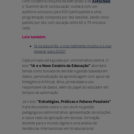
Com curadoria conjunta da Bett Brasil e da
AI4School
,
o ‘Summit de IA na Educação’ contará com um
auditório exclusivo para 500 participantes e uma
programação composta por dez sessões, sendo cinco
painéis por dia, com duração entre 60 e 75 minutos
cada.
Leia também:
IA na educação: o que realmente mudou e o que
esperar para 2026?
Cada jornada será guiada por uma temática central. O
eixo
“IA e o Novo Cenário da Educação”
abordará
temas como tomada de decisão e gestão baseada em
dados, personalização da aprendizagem com apoio da
Inteligência Artificial, ética, privacidade e uso
responsável de dados, além do papel do educador em
tempos de automação.
Já o eixo
“Estratégias, Práticas e Futuros Possíveis”
trará discussões sobre o uso da IA na gestão
pedagógica e administrativa, apresentação de soluções
e casos reais de aplicação em escolas, formação
docente para o mundo digital e uma análise de
tendências internacionais em IA educacional.