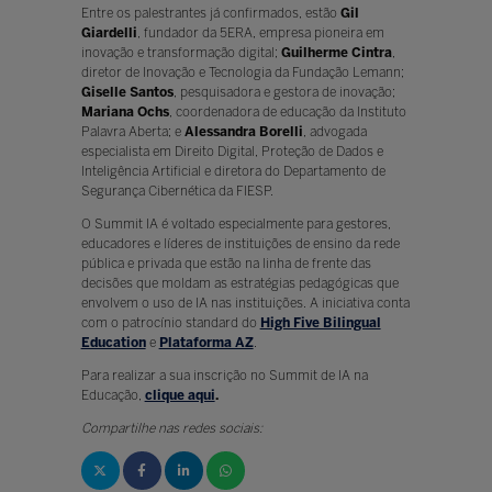
Entre os palestrantes já confirmados, estão
Gil
Giardelli
, fundador da 5ERA, empresa pioneira em
inovação e transformação digital;
Guilherme Cintra
,
diretor de Inovação e Tecnologia da Fundação Lemann;
Giselle Santos
, pesquisadora e gestora de inovação;
Mariana Ochs
, coordenadora de educação da Instituto
Palavra Aberta; e
Alessandra Borelli
, advogada
especialista em Direito Digital, Proteção de Dados e
Inteligência Artificial e diretora do Departamento de
Segurança Cibernética da FIESP.
O Summit IA é voltado especialmente para gestores,
educadores e líderes de instituições de ensino da rede
pública e privada que estão na linha de frente das
decisões que moldam as estratégias pedagógicas que
envolvem o uso de IA nas instituições. A iniciativa conta
com o patrocínio standard do
High Five Bilingual
Education
e
Plataforma AZ
.
Para realizar a sua inscrição no Summit de IA na
Educação,
clique aqui
.
Compartilhe nas redes sociais: