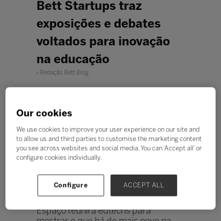
Bett Startups traz
exposições e debates
voltados para inovação
na educação
Redação Bett Blog
Our cookies
We use cookies to improve your user experience on our site and
to allow us and third parties to customise the marketing content
you see across websites and social media. You can ‘Accept all’ or
configure cookies individually.
Configure
ACCEPT ALL
Espaço reunirá edtechs para
mostrar o que há de mais novo na