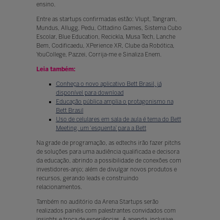
ensino.
Entre as startups confirmadas estão: Vlupt, Tangram,
Mundus, Allugg, Pedu, Cittadino Games, Sistema Cubo
Escolar, Blue Education, Recickla, Musa Tech, Lanche
Bem, Codificaedu, XPerience XR, Clube da Robótica,
YouCollege, Pazzei, Corrija-me e Sinaliza Enem.
Leia também:
Conheça o novo aplicativo Bett Brasil, já
disponível para download
Educação pública amplia o protagonismo na
Bett Brasil
Uso de celulares em sala de aula é tema do Bett
Meeting, um ‘esquenta’ para a Bett
Na grade de programação, as edtechs irão fazer pitchs
de soluções para uma audiência qualificada e decisora
da educação, abrindo a possibilidade de conexões com
investidores-anjo; além de divulgar novos produtos e
recursos, gerando leads e construindo
relacionamentos.
Também no auditório da Arena Startups serão
realizados painéis com palestrantes convidados com
insights e troca de experiências. A agenda, inclusive,