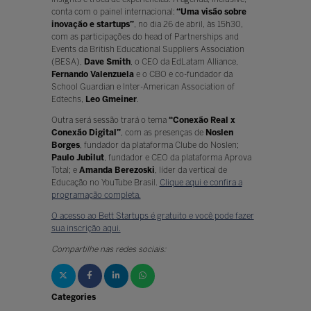
conta com o painel internacional:
“Uma visão sobre
inovação e startups”
, no dia 26 de abril, às 15h30,
com as participações do head of Partnerships and
Events da British Educational Suppliers Association
(BESA),
Dave Smith
, o CEO da EdLatam Alliance,
Fernando Valenzuela
e o CBO e co-fundador da
School Guardian e Inter-American Association of
Edtechs,
Leo Gmeiner
.
Outra será sessão trará o tema
“Conexão Real x
Conexão Digital”
, com as presenças de
Noslen
Borges
, fundador da plataforma Clube do Noslen;
Paulo Jubilut
, fundador e CEO da plataforma Aprova
Total; e
Amanda Berezoski
, líder da vertical de
Educação no YouTube Brasil.
Clique aqui e confira a
programação completa.
O acesso ao Bett Startups é gratuito e você pode fazer
sua inscrição aqui.
Compartilhe nas redes sociais:
Categories