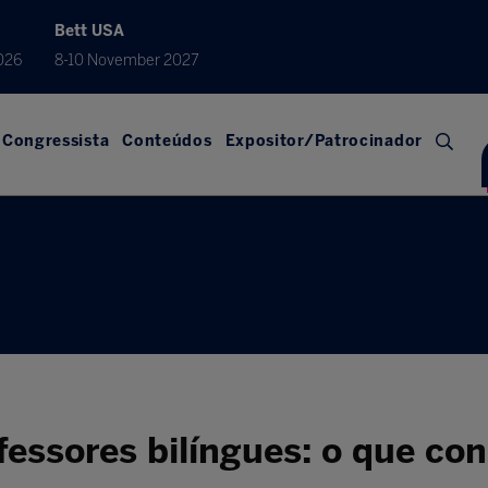
Bett USA
026
8-10 November 2027
Congressista
Conteúdos
Expositor/Patrocinador
essores bilíngues: o que con