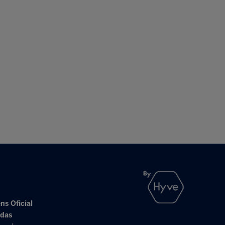
ns Oficial
adas