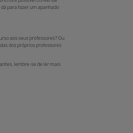
ontros é possível conversar
m dá para fazer um apanhado
urso aos seus professores? Ou
ndas dos próprios professores
antes, lembre-se de ler mais