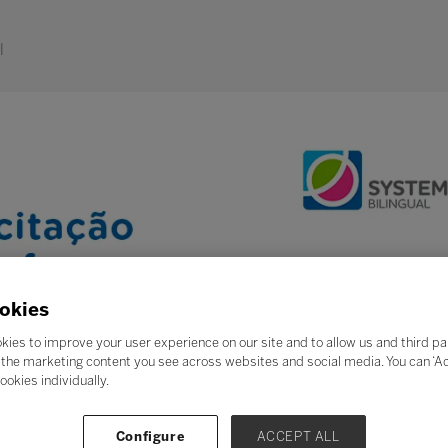
l
okies
kies to improve your user experience on our site and to allow us and third pa
the marketing content you see across websites and social media. You can ‘Acc
ookies individually.
Configure
ACCEPT ALL