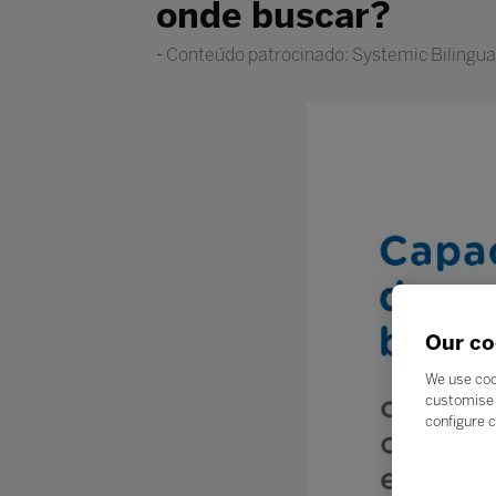
onde buscar?
Conteúdo patrocinado: Systemic Bilingua
Our co
We use coo
customise 
configure c