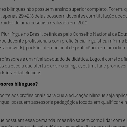
ores bilíngues não possuem ensino superior completo. Porém, 
ís, apenas 29,42% delas possuem docentes com titulação adequ
xtraídos de uma pesquisa realizada em 2019.
o Plurilíngue no Brasil, definidas pelo Conselho Nacional de E
po docente profissionais com proficiência linguística mínima 
mework), padrão internacional de proficiência em um idiom
professores a um nível adequado de didática. Logo, é correto af
s da escola que oferta o ensino bilíngue, estimular e promover 
drões estabelecidos.
ssores bilíngues?
rte aos profissionais para que a educação bilíngue seja aplic
ngual possuem assessoria pedagógica focada em qualificar e m
.
s que possuem essa demanda, mas não sabem como lidar com el