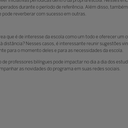
iniciativas periódicas dentro da própria escola. Nesses enc
superados durante o período de referência. Além disso, també
e pode reverberar com sucesso em outras.
ea que é de interesse da escola como um todo e oferecer um c
à distância? Nesses casos, é interessante reunir sugestões vi
sante para o momento deles e para as necessidades da escola.
 de professores bilíngues pode impactar no dia a dia dos estud
mpanhar as novidades do programa em suas redes sociais.