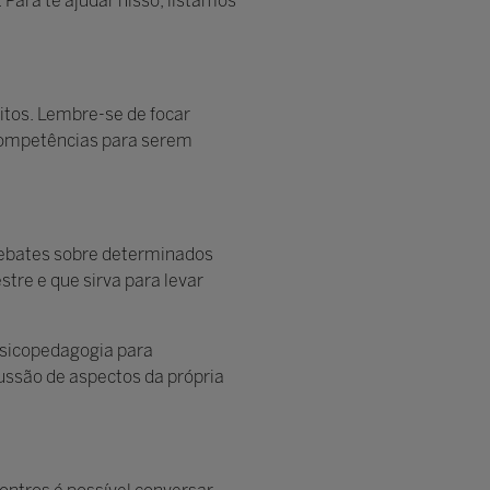
 Para te ajudar nisso, listamos
itos. Lembre-se de focar
 competências para serem
ebates sobre determinados
tre e que sirva para levar
psicopedagogia para
ussão de aspectos da própria