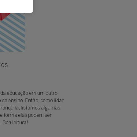
ues
e da educação em um outro
 de ensino. Então, como lidar
tranquila, listamos algumas
que forma elas podem ser
 Boa leitura!