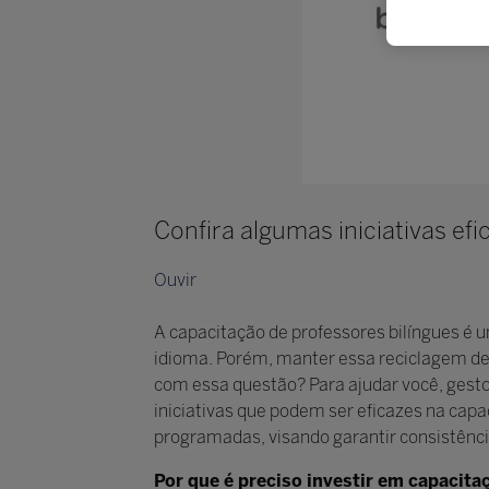
Confira algumas iniciativas ef
Ouvir
A capacitação de professores bilíngues é
idioma. Porém, manter essa reciclagem de 
com essa questão? Para ajudar você, gesto
iniciativas que podem ser eficazes na cap
programadas, visando garantir consistência
Por que é preciso investir em capacita