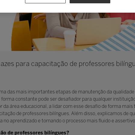
icazes para capacitação de professores bilíng
 uma das mais importantes etapas de manutenção da qualidad
forma constante pode ser desafiador para qualquer instituição
r da área educacional, a lidar com esse desafio de forma mais 
acitação de professores bilíngues. Além disso, explicamos de 
 no aprendizado e tornando o processo mais fluido e assertivo.
ção de professores bilíngues?