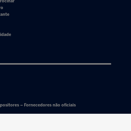
rocinar
ro
rante
cidade
positores – Fornecedores não oficiais