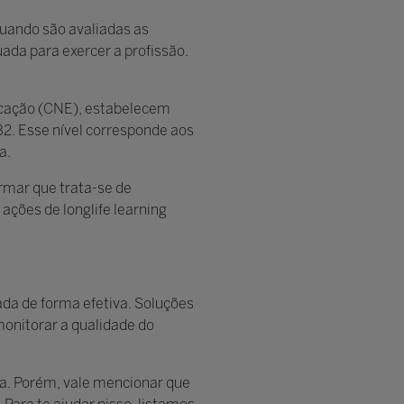
quando são avaliadas as
ada para exercer a profissão.
ducação (CNE), estabelecem
B2. Esse nível corresponde aos
a.
irmar que trata-se de
ações de longlife learning
ada de forma efetiva. Soluções
onitorar a qualidade do
a. Porém, vale mencionar que