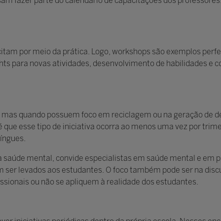
cisam fazer parte do calendário de capacitações dos professores.
tam por meio da prática. Logo, workshops são exemplos perfe
ghts para novas atividades, desenvolvimento de habilidades e
 mas quando possuem foco em reciclagem ou na geração de d
que esse tipo de iniciativa ocorra ao menos uma vez por trimes
língues.
a saúde mental, convide especialistas em saúde mental e em 
m ser levados aos estudantes. O foco também pode ser na disc
sionais ou não se apliquem à realidade dos estudantes.