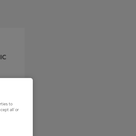
rties to
ept all’ or