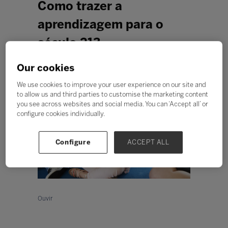
Como trazer a
aprendizagem para o
século 21?
Conteúdo de Expositor: Cloe
Our cookies
We use cookies to improve your user experience on our site and
to allow us and third parties to customise the marketing content
you see across websites and social media. You can ‘Accept all’ or
configure cookies individually.
Configure
ACCEPT ALL
Ouvir