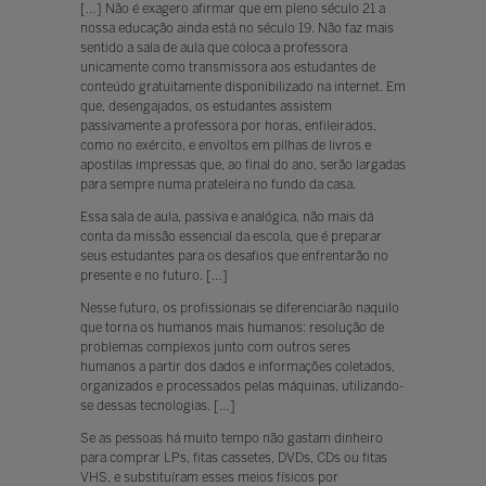
[…] Não é exagero afirmar que em pleno século 21 a
nossa educação ainda está no século 19. Não faz mais
sentido a sala de aula que coloca a professora
unicamente como transmissora aos estudantes de
conteúdo gratuitamente disponibilizado na internet. Em
que, desengajados, os estudantes assistem
passivamente a professora por horas, enfileirados,
como no exército, e envoltos em pilhas de livros e
apostilas impressas que, ao final do ano, serão largadas
para sempre numa prateleira no fundo da casa.
Essa sala de aula, passiva e analógica, não mais dá
conta da missão essencial da escola, que é preparar
seus estudantes para os desafios que enfrentarão no
presente e no futuro. […]
Nesse futuro, os profissionais se diferenciarão naquilo
que torna os humanos mais humanos: resolução de
problemas complexos junto com outros seres
humanos a partir dos dados e informações coletados,
organizados e processados pelas máquinas, utilizando-
se dessas tecnologias. […]
Se as pessoas há muito tempo não gastam dinheiro
para comprar LPs, fitas cassetes, DVDs, CDs ou fitas
VHS, e substituíram esses meios físicos por