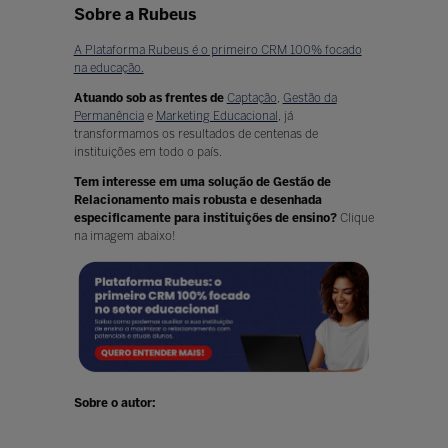
Sobre a Rubeus
A Plataforma Rubeus é o primeiro CRM 100% focado
na educação.
Atuando sob as frentes
de
Captação
,
Gestão da
Permanência
e
Marketing Educacional
, já
transformamos os resultados de centenas de
instituições em todo o país.
Tem interesse em uma solução de Gestão de
Relacionamento mais robusta e desenhada
especificamente para instituições de ensino?
Clique
na imagem abaixo!
Sobre o autor: