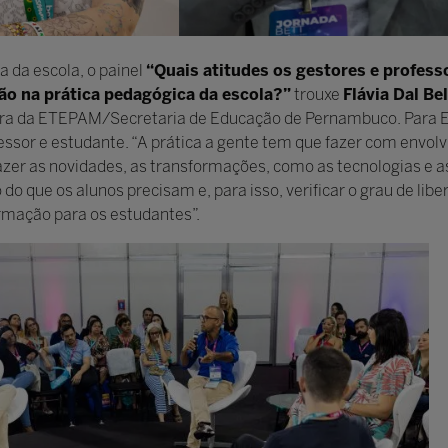
 da escola, o painel
“Quais atitudes os gestores e profes
o na prática pedagógica da escola?”
trouxe
Flávia Dal Bel
ora da ETEPAM/Secretaria de Educação de Pernambuco. Para 
essor e estudante. “A prática a gente tem que fazer com envolv
razer as novidades, as transformações, como as tecnologias e a
 do que os alunos precisam e, para isso, verificar o grau de lib
rmação para os estudantes”.