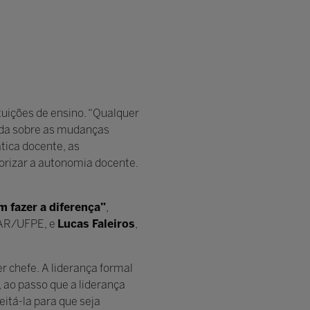
tituições de ensino. “Qualquer
zada sobre as mudanças
ica docente, as
orizar a autonomia docente.
 fazer a diferença”
,
SAR/UFPE, e
Lucas Faleiros
,
er chefe. A liderança formal
 ao passo que a liderança
eitá-la para que seja