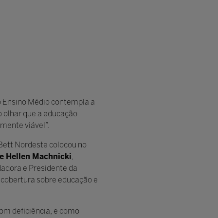
o Ensino Médio contempla a
o olhar que a educação
lmente viável”.
Bett Nordeste colocou no
e Hellen Machnicki
,
dadora e Presidente da
a cobertura sobre educação e
com deficiência, e como