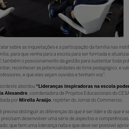
a falar sobre as inquietações e a participação da família nas ins
mília, para que venha para a escola para ser formada e atuali
 também o posicionamento da gestão para sustentar toda prát
tar, reconhecer as potencialidades do time pedagógico, e val
fessores, e que eles sejam ouvidos e tenham voz”.
 Nordeste abordou
“Lideranças inspiradoras na escola podem
la Alexandre
, coordenadora de Projetos Educacionais do CE
diada por
Mirella Araújo
, repórter do Jornal do Commercio.
preciso distinguir as diferenças do que é ser líder e do que é s
e precisam desenvolver uma série de aspectos e competências,
jado, que tem uma liderança nata e que deve ser possível aprov