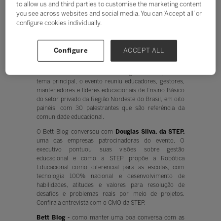
to allow us and third parties to customise the marketing content
you see across websites and social media. You can ‘Accept all’ or
configure cookies individually.
A 3ª Jornada Bett, realizada nos dias 5 e 6 de outubro,
em Recife (PE), organizada e promovida pela Bett
Brasil, maior evento de Educação e de Tecnologia da
Configure
ACCEPT ALL
América Latina, colocou no centro dos debates a
“Gestão escolar e Inovação na aprendizagem: como
lidar com os desafios?". Para dialogar sobre a pauta do
tema principal, o evento reuniu educadores, gestores,
mantenedores e líderes educacionais de Ensino Básico
do setor privado da Região Nordeste do Brasil, em oito
painéis, com 30 palestrantes que são referência da
comunidade educacional.
O Bett Blog conversou com
Douglas Silva, da STEP,
uma das empresas patrocinadoras do evento. O
executivo pontuou suas visões sobre gestão
educacional e como a STEP propõe a Robótica
Educacional como diferencial para as escolas, com
tecnologia 100% nacional e desenvolvimento de
habilidades, atitudes e valores para resolução de
desafios e problemas reais por meio de projetos.
Confira a entrevista com o CMO da STEP.
Bett Blog -
como manter uma boa conversa com as