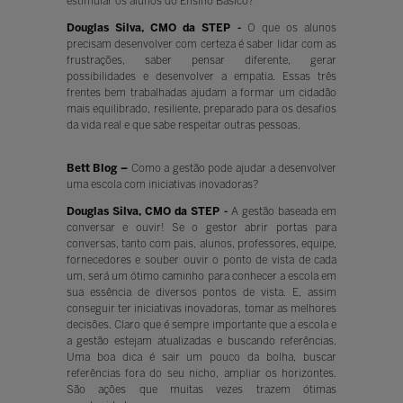
estimular os alunos do Ensino Básico?
Douglas Silva, CMO da STEP -
O que os alunos
precisam desenvolver com certeza é saber lidar com as
frustrações, saber pensar diferente, gerar
possibilidades e desenvolver a empatia. Essas três
frentes bem trabalhadas ajudam a formar um cidadão
mais equilibrado, resiliente, preparado para os desafios
da vida real e que sabe respeitar outras pessoas.
Bett Blog –
Como a gestão pode ajudar a desenvolver
uma escola com iniciativas inovadoras?
Douglas Silva, CMO da STEP -
A gestão baseada em
conversar e ouvir! Se o gestor abrir portas para
conversas, tanto com pais, alunos, professores, equipe,
fornecedores e souber ouvir o ponto de vista de cada
um, será um ótimo caminho para conhecer a escola em
sua essência de diversos pontos de vista. E, assim
conseguir ter iniciativas inovadoras, tomar as melhores
decisões. Claro que é sempre importante que a escola e
a gestão estejam atualizadas e buscando referências.
Uma boa dica é sair um pouco da bolha, buscar
referências fora do seu nicho, ampliar os horizontes.
São ações que muitas vezes trazem ótimas