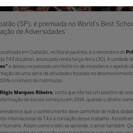
c SP
tão (SP), é premiada no World’s Best Schoo
ração de Adversidades’
 localizada em Cubatão, no litoral paulista, é a vencedora do
Pr
 da T4 Education, anunciado nesta terça-feira (30). A unidade 
es”
e deixou no passado um histórico de invasões e o apelido 
ntação de uma série de atividades focadas no desenvolvimento
500% o número de matrículas.
 Régis Marques Ribeiro
, conta que não faz um boletim de oco
nsformação da escola começou em 2016, quando o diretor come
aprendemos que o conhecimento deve caminhar de mãos dadas 
mio internacional da T4 é a coroação desse trabalho. Acredit
 ser humano. Assim como o ódio se aprende, o amor também. Qu
itando no poder da educação para transformar o mundo em um 