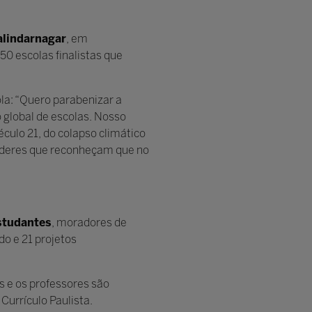
alindarnagar
, em
0 escolas finalistas que
la: “Quero parabenizar a
 global de escolas. Nosso
ulo 21, do colapso climático
líderes que reconheçam que no
studantes
, moradores de
o e 21 projetos
s e os professores são
Currículo Paulista.