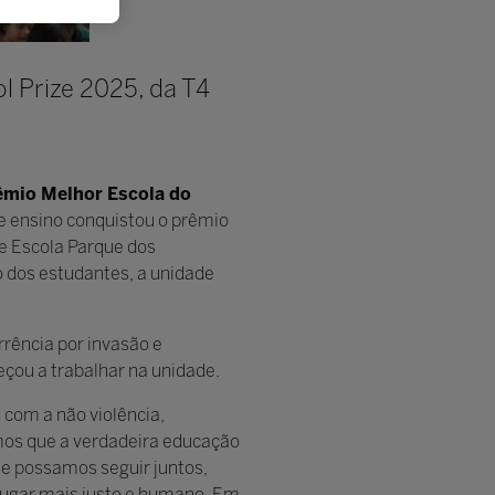
l Prize 2025, da T4
êmio Melhor Escola do
de ensino conquistou o prêmio
de Escola Parque dos
 dos estudantes, a unidade
rrência por invasão e
çou a trabalhar na unidade.
com a não violência,
amos que a verdadeira educação
e possamos seguir juntos,
lugar mais justo e humano. Em