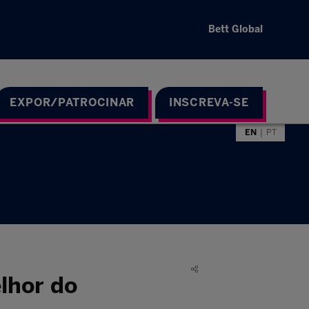
Bett Global
EXPOR/PATROCINAR
INSCREVA-SE
EN
PT
lhor do