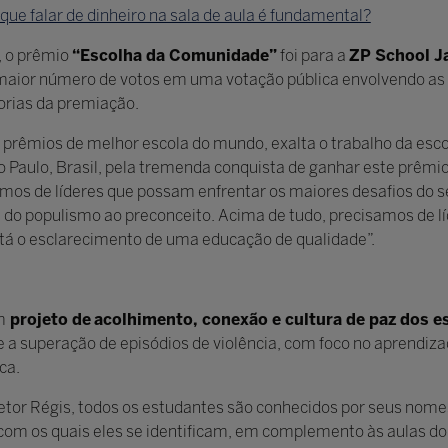
que falar de dinheiro na sala de aula é fundamental?
, o prêmio
“Escolha da Comunidade”
foi para a
ZP School J
maior número de votos em uma votação pública envolvendo as 5
rias da premiação.
s prêmios de melhor escola do mundo, exalta o trabalho da esco
Paulo, Brasil, pela tremenda conquista de ganhar este prêmio
s de líderes que possam enfrentar os maiores desafios do séc
e, do populismo ao preconceito. Acima de tudo, precisamos de 
stá o esclarecimento de uma educação de qualidade”.
m
projeto de
acolhimento, conexão e cultura de paz dos e
 a superação de episódios de violência, com foco no aprendizad
ca.
etor Régis, todos os estudantes são conhecidos por seus nome
com os quais eles se identificam, em complemento às aulas do 