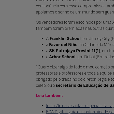
consonância com esse compromisso, também
apoiamos o sonho de um mundo sem guerra
Os vencedores foram escolhidos por uma Ac
também foram premiadas nas outras quatr
A
Franklin School
, em Jersey City 
a
Favor del Niño
, na Cidade do Méx
a
SK Putrajaya Presint 11(1)
, em Pu
a
Arbor School
, em Dubai (Emirados
“Quero dizer algo de todo o meu coração 
professoras e professores e toda a equipe 
obrigado pelo trabalho do diretor Régis e 
celebrou o
secretário de Educação de S
Leia também:
Inclusão nas escolas: especialistas 
ECA Digital: guia de conformidade par