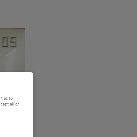
rties to
ept all’ or