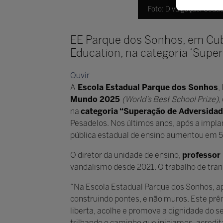
Foto: Divulgação/Sedu
EE Parque dos Sonhos, em Cuba
Education, na categoria ‘Supe
Ouvir
A
Escola Estadual Parque dos Sonhos
,
Mundo 2025
(World’s Best School Prize)
,
na
categoria
“Superação de Adversidad
Pesadelos. Nos últimos anos, após a impla
pública estadual de ensino aumentou em 
O diretor da unidade de ensino,
professor
vandalismo desde 2021. O trabalho de tra
“Na Escola Estadual Parque dos Sonhos, 
construindo pontes, e não muros. Este prê
liberta, acolhe e promove a dignidade do
trilhando o caminho que iniciamos, acred