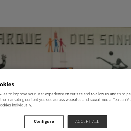
okies
kies to improve your user experience on our site and to allow us and third pa
the marketing content you see across websites and social media. You can ‘Acc
ookies individually.
Configure
ACCEPT ALL