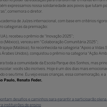
 expressamos nossa solidariedade aos povos que lutam por j
s”, comemora o diretor.
ademia de Juízes internacional, com base em critérios rigoros
o categorias da premiação:
(EUA), recebeu o prêmio de “Inovação 2025”;
ico (México), venceu em “Colaboração Comunitária 2025”;
trajaya (Malásia), foi reconhecida na categoria “Apoio a Vidas
 Árabes Unidos), conquistou o prêmio na categoria “Ação Ambi
para toda a comunidade da Escola Parque dos Sonhos, mas prin
escolar: vocês são incríveis. Hoje é um dos dias mais emociona
todo o seu time. Eu vejo essas crianças, essa comemoração, e a 
ão Paulo, Renato Feder.
apontam desafios e caminhos para garantir a participação plena
a instituições de ensino