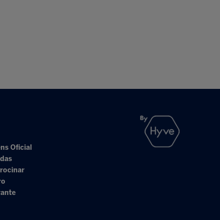
ns Oficial
adas
rocinar
ro
rante