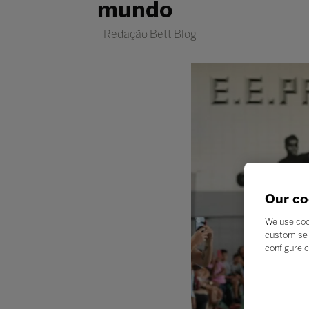
mundo
Redação Bett Blog
Our co
We use coo
customise 
configure c