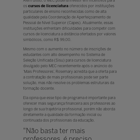
Além disso, o MEC poderia investir em incentivos para
os
cursos de licenciatura
oferecidos por instituições
particulares de ensino reconhecidas como de alta
qualidade pela Coordenação de Aperfeiçoamento de
Pessoal de Nível Superior (Capes). Atualmente, essas
instituições enfrentam dificuldades para competir com
cursos de licenciatura a distância ofertados por valores
simbólicos, como R$ 99,00.
Mesmo com o aumento no número de inscrições de
estudantes com alto desempenho no Sistema de
Seleção Unificada (Sisu) para cursos de licenciatura
divulgado pelo MEC recentemente após o anúncio do
‘Mais Professores’, Rosemary acredita que a oferta para
a contratação de mais profissionais pode ser parte
solução, mas não resolve os problemas estruturais da
formação docente.
Ela opina que esse tipo de programa é importante para
oferecer mais segurança financeira aos professores ao
longo de sua trajetória profissional, porém não aborda
diretamente a qualidade da formação inicial ou
continuada dos profissionais da educação.
"Não basta ter mais
professores, é preciso