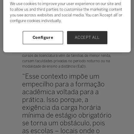
aprendizagem enriquecedor. No entanto, essa não é a
We use cookies to improve your user experience on our site and
nossa realidade”, comenta.
to allow us and third parties to customise the marketing content
you see across websites and social media. You can ‘Accept all’ or
Rosemary analisa que a origem socioeconômica dos
configure cookies individually.
estudantes que ingressam nos cursos de licenciatura é
um fator que impacta na formação. Ela afirma que as
melhores práticas de formação docente ainda estão
Configure
ACCEPT ALL
concentradas nas universidades públicas, que recebem
majoritariamente estudantes provenientes de escolas
privadas. No entanto, a maioria dos ingressantes nos
cursos de licenciatura vêm de famílias de menor renda,
cursam faculdades privadas no período noturno ou na
modalidade de ensino a distância (EaD).
“Esse contexto impõe um
empecilho para a formação
acadêmica voltada para a
prática. Isso porque, a
exigência da carga horária
mínima de estágio obrigatório
se torna um obstáculo, pois
as escolas – locais onde o