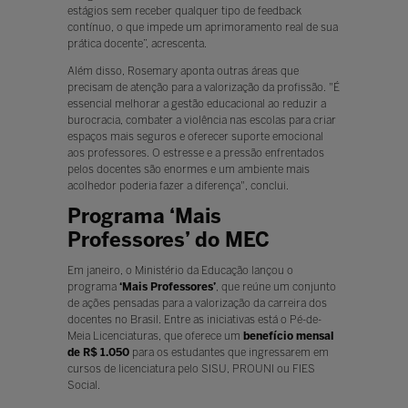
estágios sem receber qualquer tipo de feedback
contínuo, o que impede um aprimoramento real de sua
prática docente”, acrescenta.
Além disso, Rosemary aponta outras áreas que
precisam de atenção para a valorização da profissão. "É
essencial melhorar a gestão educacional ao reduzir a
burocracia, combater a violência nas escolas para criar
espaços mais seguros e oferecer suporte emocional
aos professores. O estresse e a pressão enfrentados
pelos docentes são enormes e um ambiente mais
acolhedor poderia fazer a diferença", conclui.
Programa ‘Mais
Professores’ do MEC
Em janeiro, o Ministério da Educação lançou o
programa
‘Mais Professores’
, que reúne um conjunto
de ações pensadas para a valorização da carreira dos
docentes no Brasil. Entre as iniciativas está o Pé-de-
Meia Licenciaturas, que oferece um
benefício mensal
de R$ 1.050
para os estudantes que ingressarem em
cursos de licenciatura pelo SISU, PROUNI ou FIES
Social.