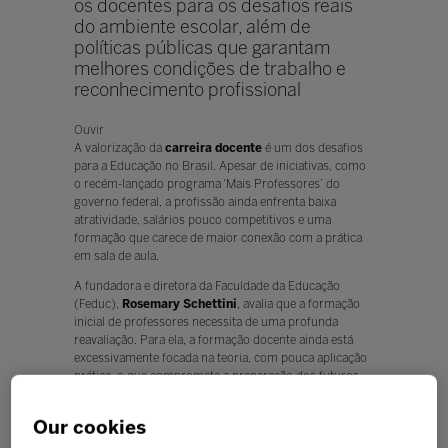
os docentes para os desafios reais
do ambiente escolar, além de
políticas públicas que garantam
melhores condições de trabalho e
reconhecimento profissional
Ouvir
A valorização da
carreira docente
é um dos desafios
para a Educação no Brasil. Apesar de iniciativas, como
o recém-lançado programa ‘Mais Professores’
do
governo federal, a profissão ainda enfrenta baixa
atratividade, salários pouco competitivos e uma
formação que carece de maior conexão com a prática
em sala de aula.
A fundadora e diretora da Faculdade da Educação
(Feduc),
Rosemary Schettini
, avalia que a formação
inicial de professores necessita de uma profunda
reavaliação. Para ela, a formação docente ainda está
excessivamente focada na teoria, com pouca aplicação
prática, o que compromete a preparação dos futuros
educadores.
Our cookies
"Um professor precisa ter uma visão de mundo ampla,
capaz de estabelecer relações e criar um ambiente de