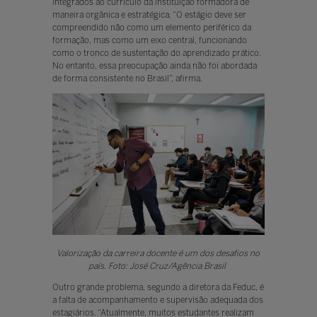
integrados ao currículo da instituição formadora de
maneira orgânica e estratégica. “O estágio deve ser
compreendido não como um elemento periférico da
formação, mas como um eixo central, funcionando
como o tronco de sustentação do aprendizado prático.
No entanto, essa preocupação ainda não foi abordada
de forma consistente no Brasil”, afirma.
Valorização da carreira docente é um dos desafios no
país. Foto: José Cruz/Agência Brasil
Outro grande problema, segundo a diretora da Feduc, é
a falta de acompanhamento e supervisão adequada dos
estagiários. “Atualmente, muitos estudantes realizam