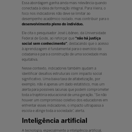
Essa abordagem ganha ainda mais relevância quando
conectada à ideia de formação integral. Para Vieira, o
foco nos indicadores não deve se limitar ao
desempenho acadêmico isolado, mas contribuir para o
desenvolvimento pleno do indivíduo.
Ele cita o pesquisador José Libâneo, da Universidade
Federal de Goiás, ao reforçar que
“não há justiça
social sem conhecimento”
, destacando que o acesso
à aprendizagem é fundamental para o exercício da
cidadania e para a construção de uma sociedade mais
equitativa.
Nesse contexto, indicadores também ajudam a
identificar desafios estruturais com impacto social
significativo. Uma baixa taxa de alfabetização, por
exemplo, não é apenas um dado estatístico, mas um
alerta para possíveis lacunas que podem comprometer
toda a trajetória educacional de uma geração. “Se não
houver um compromisso coletivo dos educadores em
enfrentar esses indicadores, o impacto ultrapassa a
escola e atinge toda a sociedade”, alerta.
Inteligência artificial
A tecnologia, especialmente a inteligência artificial,