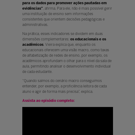
para os dados para promover ações pautadas em
evidências”
, afirma. Para ele, não é mais possível gerir
uma instituição de ensino sem informações
consistentes que orientem decisões pedagógicas e
administrativas.
Na prática, esses indicadores se dividem em duas
dimensões complementares:
os educacionais e os
acadêmicos
. Vieira explica que, enquanto os
educacionais oferecem uma visão macro, como taxas
de alfabetização de redes de ensino, por exemplo, os
acadêmicos aprofundam o olhar para o nível da sala de
aula, permitindo analisar o desenvolvimento individual
de cada estudante.
“Quando saímos do cenário macro conseguimos
entender, por exemplo, a proficiência leitora de cada
aluno e agir de forma mais precisa”, explica.
Assista ao episódio completo: