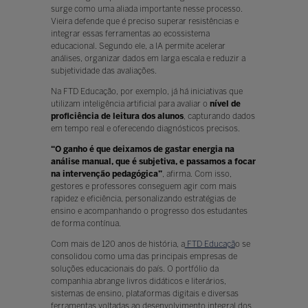
surge como uma aliada importante nesse processo.
Vieira defende que é preciso superar resistências e
integrar essas ferramentas ao ecossistema
educacional. Segundo ele, a IA permite acelerar
análises, organizar dados em larga escala e reduzir a
subjetividade das avaliações.
Na FTD Educação, por exemplo, já há iniciativas que
utilizam inteligência artificial para avaliar o
nível de
proficiência de leitura dos alunos
, capturando dados
em tempo real e oferecendo diagnósticos precisos.
“O ganho é que deixamos de gastar energia na
análise manual, que é subjetiva, e passamos a focar
na intervenção pedagógica”
, afirma. Com isso,
gestores e professores conseguem agir com mais
rapidez e eficiência, personalizando estratégias de
ensino e acompanhando o progresso dos estudantes
de forma contínua.
Com mais de 120 anos de história, a
FTD Educaçã
o se
consolidou como uma das principais empresas de
soluções educacionais do país. O portfólio da
companhia abrange livros didáticos e literários,
sistemas de ensino, plataformas digitais e diversas
ferramentas voltadas ao desenvolvimento integral dos