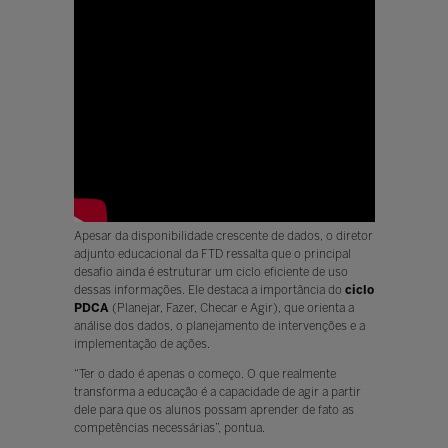
Apesar da disponibilidade crescente de dados, o diretor
adjunto educacional da FTD ressalta que o principal
desafio ainda é estruturar um ciclo eficiente de uso
dessas informações. Ele destaca a importância do
ciclo
PDCA
(Planejar, Fazer, Checar e Agir), que orienta a
análise dos dados, o planejamento de intervenções e a
implementação de ações.
“Ter o dado é apenas o começo. O que realmente
transforma a educação é a capacidade de agir a partir
dele para que os alunos possam aprender de fato as
competências necessárias”, pontua.