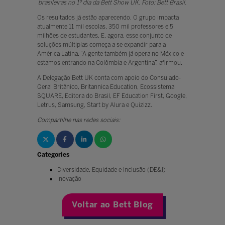
brasileiras no 1º dia da Bett Show UK. Foto: Bett Brasil.
Os resultados já estão aparecendo. O grupo impacta
atualmente 11 mil escolas, 350 mil professores e 5
milhões de estudantes. E, agora, esse conjunto de
soluções múltiplas começa a se expandir para a
América Latina. “A gente também já opera no México e
estamos entrando na Colômbia e Argentina”, afirmou.
A Delegação Bett UK conta com apoio do Consulado-
Geral Britânico, Britannica Education, Ecossistema
SQUARE, Editora do Brasil, EF Education First, Google,
Letrus, Samsung, Start by Alura e Quizizz.
Compartilhe nas redes sociais:
Categories
Diversidade, Equidade e Inclusão (DE&I)
Inovação
Voltar ao Bett Blog