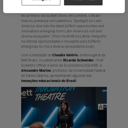
Ouvir
No primeiro dia da Bett Show, em Londres, o Brasil
marcou presença com palestra a
“Spotlight on Latin
America: dive into the latest EdTech opportunities and
innovations emerging from Latin America’s rich and
diverse ecosystem”
(Foco na América Latina: mergulho
na últimas oportunidades e inovações para EdTechs
emergindo no rico e diverso ecossistema local).
Com a mediação de
Claudia Valério
, diretora-geral da
Bett Brasil, os palestrantes
Ricardo Schneider
, Chief
Scientific Officer e sócio do Ecossistema SQUARE, e
Alexandre Marino
, professor da Universidade Federal
de Santa Catarina, apresentaram algumas das
inovações educacionais do Brasil
.