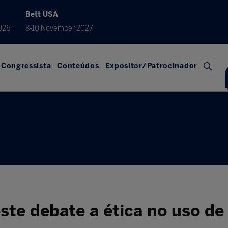
Bett USA
026
8-10 November 2027
Congressista
Conteúdos
Expositor/Patrocinador
te debate a ética no uso de 