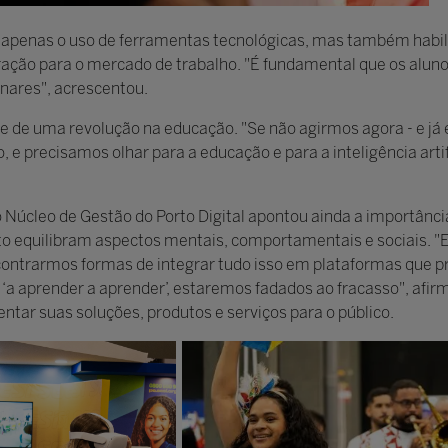
o apenas o uso de ferramentas tecnológicas, mas também habil
aração para o mercado de trabalho. "É fundamental que os alun
inares", acrescentou.
te de uma revolução na educação. "Se não agirmos agora - e j
 e precisamos olhar para a educação e para a inteligência art
Núcleo de Gestão do Porto Digital apontou ainda a importância
nto equilibram aspectos mentais, comportamentais e sociais. 
encontrarmos formas de integrar tudo isso em plataformas que
‘a aprender a aprender’, estaremos fadados ao fracasso", afir
entar suas soluções, produtos e serviços para o público.