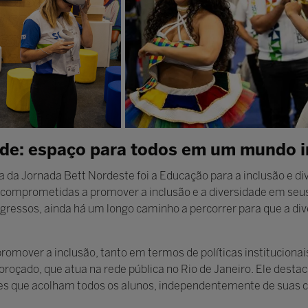
ade: espaço para todos em um mundo i
a da Jornada Bett Nordeste foi a Educação para a inclusão e d
s comprometidas a promover a inclusão e a diversidade em seu
gressos, ainda há um longo caminho a percorrer para que a di
promover a inclusão, tanto em termos de políticas institucionai
oroçado, que atua na rede pública no Rio de Janeiro. Ele dest
es que acolham todos os alunos, independentemente de suas car