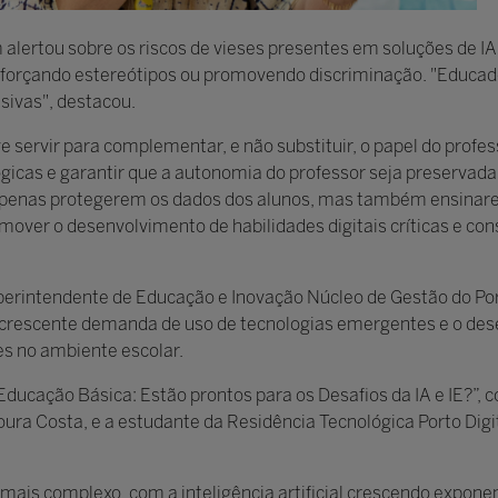
lertou sobre os riscos de vieses presentes em soluções de I
eforçando estereótipos ou promovendo discriminação. "Educad
usivas", destacou.
servir para complementar, e não substituir, o papel do professo
gicas e garantir que a autonomia do professor seja preservada
apenas protegerem os dados dos alunos, mas também ensinare
over o desenvolvimento de habilidades digitais críticas e con
perintendente de Educação e Inovação Núcleo de Gestão do Port
a crescente demanda de uso de tecnologias emergentes e o de
s no ambiente escolar.
Educação Básica: Estão prontos para os Desafios da IA e IE?”, 
ra Costa, e a estudante da Residência Tecnológica Porto Digi
is complexo, com a inteligência artificial crescendo exponen