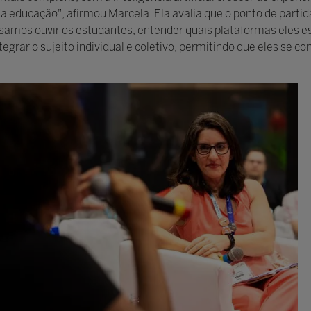
educação", afirmou Marcela. Ela avalia que o ponto de partida
isamos ouvir os estudantes, entender quais plataformas eles e
rar o sujeito individual e coletivo, permitindo que eles se co