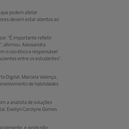
A que podem afetar
ores devem estar atentos ao
r. "É importante refletir
", afirmou. Alessandra
m o uso ético e responsável
scientes entre os estudantes",
o Digital, Marcela Valença,
senvolvimento de habilidades
com a analista de soluções
tal, Evellyn Carolyne Gomes
cialmente, e ainda não