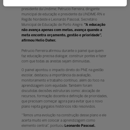
Educação de Mato Grosso do Sul; Luiz Miguel Garcia,
presidente da Undime; Petrucio Ferreira, dirigente
municipal de educação e presidente da UNDIME-RN e
Região Nordeste e Leonardo Pascoal, Secretário
Municipal de Educação de Porto Alegre.
“A educação
não avança apenas com metas, avança quando a
meta encontra orçamento, gestão e prioridade”,
afirmou Helio Daher.
Petrucio Ferreira afirmou durante o painel que quem
faz educação precisa dialogar, construir pontes e fazer
com que todas as arestas sejam diminuídas.
O painel apontou o impacto direto do PNE na gestão
escolar, destacou a importância da avaliação,
monitoramento e trabalho contínuo, além do foco na
aprendizagem com equidade. Também foram
discutidas decisões estruturais como: alocação de
recursos, formação docente e definição de prioridades,
que precisam começar agora para evitar que o novo
plano repita gargalos históricos não resolvidos.
“Temos uma evolução na construção desse plano e ele
acerta muito em colocar a aprendizagem como
elemento central”, pontuou
Leonardo Pascoal.