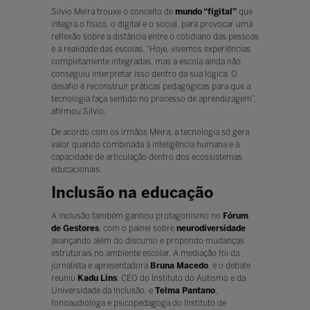
Silvio Meira trouxe o conceito de
mundo “fígital”
que
integra o físico, o digital e o social, para provocar uma
reflexão sobre a distância entre o cotidiano das pessoas
e a realidade das escolas. “Hoje, vivemos experiências
completamente integradas, mas a escola ainda não
conseguiu interpretar isso dentro da sua lógica. O
desafio é reconstruir práticas pedagógicas para que a
tecnologia faça sentido no processo de aprendizagem”,
afirmou Sílvio.
De acordo com os irmãos Meira, a tecnologia só gera
valor quando combinada à inteligência humana e à
capacidade de articulação dentro dos ecossistemas
educacionais.
Inclusão na educação
A inclusão também ganhou protagonismo no
Fórum
de Gestores
, com o painel sobre
neurodiversidade
avançando além do discurso e propondo mudanças
estruturais no ambiente escolar. A mediação foi da
jornalista e apresentadora
Bruna Macedo
, e o debate
reuniu
Kadu Lins
, CEO do Instituto do Autismo e da
Universidade da Inclusão, e
Telma Pantano
,
fonoaudióloga e psicopedagoga do Instituto de