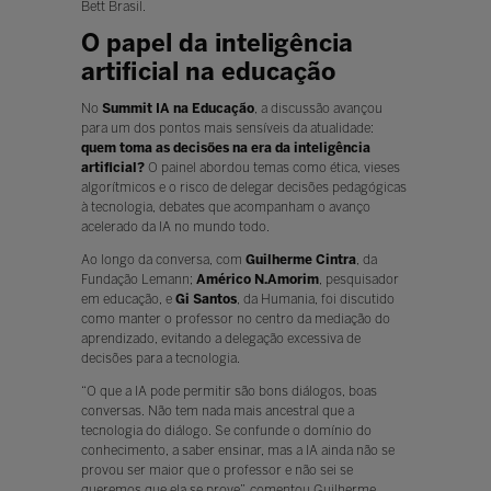
Bett Brasil.
O papel da inteligência
artificial na educação
No
Summit IA na Educação
, a discussão avançou
para um dos pontos mais sensíveis da atualidade:
quem toma as decisões na era da inteligência
artificial?
O painel abordou temas como ética, vieses
algorítmicos e o risco de delegar decisões pedagógicas
à tecnologia, debates que acompanham o avanço
acelerado da IA no mundo todo.
Ao longo da conversa, com
Guilherme Cintra
, da
Fundação Lemann;
Américo N.Amorim
, pesquisador
em educação, e
Gi Santos
, da Humania, foi discutido
como manter o professor no centro da mediação do
aprendizado, evitando a delegação excessiva de
decisões para a tecnologia.
“O que a IA pode permitir são bons diálogos, boas
conversas. Não tem nada mais ancestral que a
tecnologia do diálogo. Se confunde o domínio do
conhecimento, a saber ensinar, mas a IA ainda não se
provou ser maior que o professor e não sei se
queremos que ela se prove”, comentou Guilherme