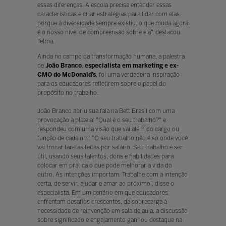
essas diferenças. A escola precisa entender essas
características e criar estratégias para lidar com elas,
porque a diversidade sempre existiu, o que muda agora
é o nosso nível de compreensão sobre ela”, destacou
Telma.
Ainda no campo da transformação humana, a palestra
de
João Branco
,
especialista em marketing e ex-
CMO do McDonald’s
, foi uma verdadeira inspiração
para os educadores refletirem sobre o papel do
propósito no trabalho.
João Branco abriu sua fala na Bett Brasil com uma
provocação à plateia: "Qual é o seu trabalho?" e
respondeu com uma visão que vai além do cargo ou
função de cada um: "O seu trabalho não é só onde você
vai trocar tarefas feitas por salário. Seu trabalho é ser
útil, usando seus talentos, dons e habilidades para
colocar em prática o que pode melhorar a vida do
outro. As intenções importam. Trabalhe com a intenção
certa, de servir, ajudar e amar ao próximo”, disse o
especialista. Em um cenário em que educadores
enfrentam desafios crescentes, da sobrecarga à
necessidade de reinvenção em sala de aula, a discussão
sobre significado e engajamento ganhou destaque na