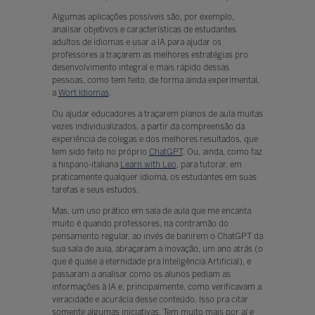
Algumas aplicações possíveis são, por exemplo,
analisar objetivos e características de estudantes
adultos de idiomas e usar a IA para ajudar os
professores a traçarem as melhores estratégias pro
desenvolvimento integral e mais rápido dessas
pessoas, como tem feito, de forma ainda experimental,
a
Wort Idiomas
.
Ou ajudar educadores a traçarem planos de aula muitas
vezes individualizados, a partir da compreensão da
experiência de colegas e dos melhores resultados, que
tem sido feito no próprio
ChatGPT
. Ou, ainda, como faz
a hispano-italiana
Learn with Leo
, para tutorar, em
praticamente qualquer idioma, os estudantes em suas
tarefas e seus estudos.
Mas, um uso prático em sala de aula que me encanta
muito é quando professores, na contramão do
pensamento regular, ao invés de banirem o ChatGPT da
sua sala de aula, abraçaram a inovação, um ano atrás (o
que é quase a eternidade pra Inteligência Artificial), e
passaram a analisar como os alunos pediam as
informações à IA e, principalmente, como verificavam a
veracidade e acurácia desse conteúdo. Isso pra citar
somente algumas iniciativas. Tem muito mais por aí e