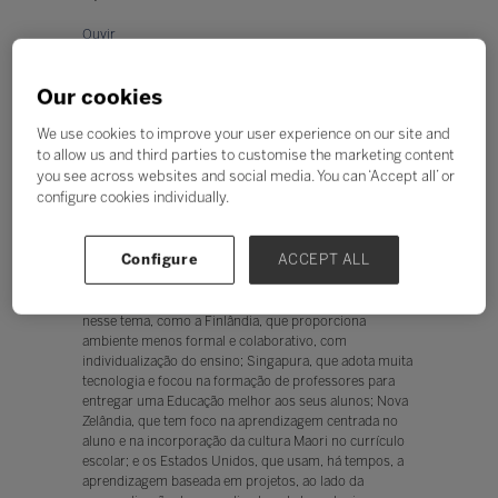
Ouvir
Quando pensamos em inovação na Educação,
imediatamente, pensamos na sala de aula. Apesar de
Our cookies
estar lá a grande demanda e o grande desejo de ver
melhorias, nem sempre é na classe que a inovação
We use cookies to improve your user experience on our site and
acontece.
to allow us and third parties to customise the marketing content
Neste artigo, vamos falar de inovação educacional nos
you see across websites and social media. You can ‘Accept all’ or
mais diferentes aspectos, passando pelo pedagógico,
configure cookies individually.
claro, mas também pela gestão e por operações, por
exemplo. Ao final, espero que esse conteúdo sirva de
visão para a instituição em que atua ou para levar para
Configure
ACCEPT ALL
a escola em que suas crianças estudam.
Nos últimos anos, alguns países têm se destacado
nesse tema, como a Finlândia, que proporciona
ambiente menos formal e colaborativo, com
individualização do ensino; Singapura, que adota muita
tecnologia e focou na formação de professores para
entregar uma Educação melhor aos seus alunos; Nova
Zelândia, que tem foco na aprendizagem centrada no
aluno e na incorporação da cultura Maori no currículo
escolar; e os Estados Unidos, que usam, há tempos, a
aprendizagem baseada em projetos, ao lado da