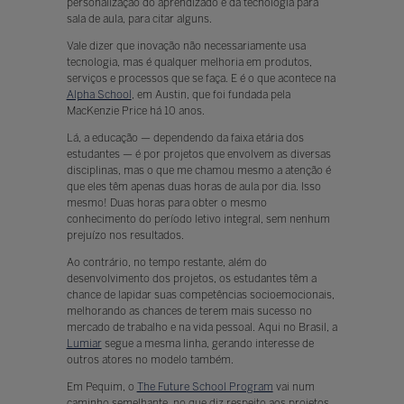
personalização do aprendizado e da tecnologia para
sala de aula, para citar alguns.
Vale dizer que inovação não necessariamente usa
tecnologia, mas é qualquer melhoria em produtos,
serviços e processos que se faça. E é o que acontece na
Alpha School
, em Austin, que foi fundada pela
MacKenzie Price há 10 anos.
Lá, a educação — dependendo da faixa etária dos
estudantes — é por projetos que envolvem as diversas
disciplinas, mas o que me chamou mesmo a atenção é
que eles têm apenas duas horas de aula por dia. Isso
mesmo! Duas horas para obter o mesmo
conhecimento do período letivo integral, sem nenhum
prejuízo nos resultados.
Ao contrário, no tempo restante, além do
desenvolvimento dos projetos, os estudantes têm a
chance de lapidar suas competências socioemocionais,
melhorando as chances de terem mais sucesso no
mercado de trabalho e na vida pessoal. Aqui no Brasil, a
Lumiar
segue a mesma linha, gerando interesse de
outros atores no modelo também.
Em Pequim, o
The Future School Program
vai num
caminho semelhante, no que diz respeito aos projetos.