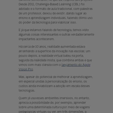
Desde 2011, Challenge-Based Learning (CBL) foi
adotado e o formato de aula tradicional, com palestras
de um professor, deixou de existir, dando lugar ao
ensino e aprendizagem individuais, fazendo ótimo uso
do poder da tecnologia para viabilizar isso.
E já que estamos falando de tecnologia, temos visto
algumas coisas interessantes e outras verdadeiramente
impactantes acontecerem.
Há cerca de 10 anos, realidade aumentada estava
arranhando a superfície da inovação nas escolas; um
pouco depois, a realidade virtual bateu na porta,
seguida da realidade mista, que combina ambas e que
vimos com mais clareza com o
lançamento do Apple
Vision Pro
.
Mas, apesar do potencial de melhorar a aprendizagem,
em especial unidas à personalização do ensino, os
custos ainda inviabilizam a adoção em escala desses
tecnologias.
Quem já usa esses ambientes imersivos, no entanto,
aprecia a possibilidade de, por exemplo, aprender
sobre uma determinada cultura por meio de viagens
pedagógicas virtuais ou ver, em três dimensões, a