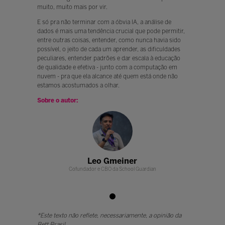
muito, muito mais por vir.
E só pra não terminar com a óbvia IA, a análise de
dados é mais uma tendência crucial que pode permitir,
entre outras coisas, entender, como nunca havia sido
possível, o jeito de cada um aprender, as dificuldades
peculiares, entender padrões e dar escala à educação
de qualidade e efetiva - junto com a computação em
nuvem - pra que ela alcance até quem está onde não
estamos acostumados a olhar.
Sobre o autor:
meiner
Leo Gmeiner
Leo G
da School Guardian
Cofundador e CBO da School Guardian
Cofundador e CBO 
*Este texto não reflete, necessariamente, a opinião da
Bett Brasil.