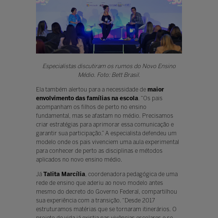
Especialistas discutiram os rumos do Novo Ensino
Médio. Foto: Bett Brasil.
Ela também alertou para a necessidade de
maior
envolvimento das famílias na escola
. “Os pais
acompanham os filhos de perto no ensino
fundamental, mas se afastam no médio. Precisamos
criar estratégias para aprimorar essa comunicação e
garantir sua participação.” A especialista defendeu um
modelo onde os pais vivenciem uma aula experimental
para conhecer de perto as disciplinas e métodos
aplicados no novo ensino médio.
Já
Talita Marcília
, coordenadora pedagógica de uma
rede de ensino que aderiu ao novo modelo antes
mesmo do decreto do Governo Federal, compartilhou
sua experiência com a transição. “Desde 2017
estruturamos matérias que se tornaram itinerários. O
projeto de vida já existia nas vivências escolares e se