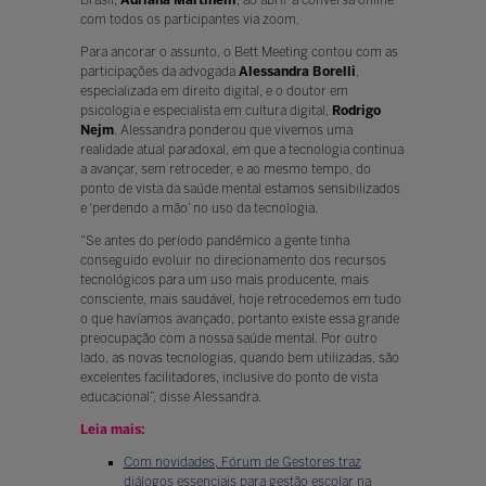
Brasil,
Adriana Martinelli
, ao abrir a conversa online
com todos os participantes via zoom.
Para ancorar o assunto, o Bett Meeting contou com as
participações da advogada
Alessandra Borelli
,
especializada em direito digital, e o doutor em
psicologia e especialista em cultura digital,
Rodrigo
Nejm
. Alessandra ponderou que vivemos uma
realidade atual paradoxal, em que a tecnologia continua
a avançar, sem retroceder, e ao mesmo tempo, do
ponto de vista da saúde mental estamos sensibilizados
e ‘perdendo a mão’ no uso da tecnologia.
“Se antes do período pandêmico a gente tinha
conseguido evoluir no direcionamento dos recursos
tecnológicos para um uso mais producente, mais
consciente, mais saudável, hoje retrocedemos em tudo
o que havíamos avançado, portanto existe essa grande
preocupação com a nossa saúde mental. Por outro
lado, as novas tecnologias, quando bem utilizadas, são
excelentes facilitadores, inclusive do ponto de vista
educacional”, disse Alessandra.
Leia mais:
Com novidades, Fórum de Gestores traz
diálogos essenciais para gestão escolar na