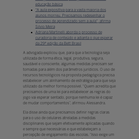
educação básica
"A aula expositiva para a vasta maioria dos
alunos morreu. Precisamos redesenhar o
processo de aprendizado sem a aula", afirma
Silvio Meira
Adriana Martinelli aborda o processo de
curadoria de conteúdo e adianta o que esperar
da 29ª edição da Bett Brasil
A advogada explicou que, para que a tecnologia seja
utilizada de forma ética, legal, produtiva, segura,
saudável e consciente, algumas medidas precisam ser
tomadas para além dos parâmetros jurídicos. O uso de
recursos tecnológicos na proposta pedagógica precisa
estabelecer um alinhamento de estratégia para que seja
utilizado da melhor forma possível. “Quem acredita que
precisamos de uma lei para estabelecer as regras do
jogo vai esperar sentado, porque nenhuma lei é capaz
de mudar comportamentos”, afirmou Alessandra.
Ela disse ainda que precisamos definir regras claras
para o uso de celulares atreladas a medidas
disciplinares que sejam efetivamente aplicadas quando
e sempre que necessárias e que estabeleçam a
percepção de engajamento das escolas. “Isso exige um