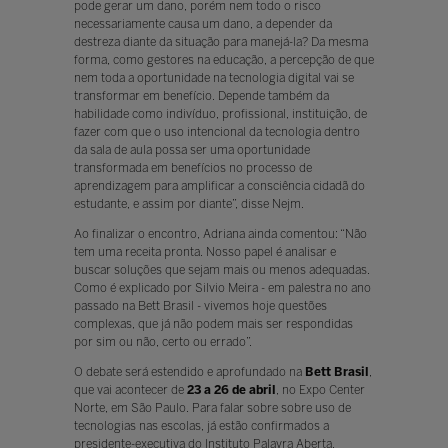
pode gerar um dano, porém nem todo o risco
necessariamente causa um dano, a depender da
destreza diante da situação para manejá-la? Da mesma
forma, como gestores na educação, a percepção de que
nem toda a oportunidade na tecnologia digital vai se
transformar em benefício. Depende também da
habilidade como indivíduo, profissional, instituição, de
fazer com que o uso intencional da tecnologia dentro
da sala de aula possa ser uma oportunidade
transformada em benefícios no processo de
aprendizagem para amplificar a consciência cidadã do
estudante, e assim por diante”, disse Nejm.
Ao finalizar o encontro, Adriana ainda comentou: “Não
tem uma receita pronta. Nosso papel é analisar e
buscar soluções que sejam mais ou menos adequadas.
Como é explicado por Silvio Meira - em palestra no ano
passado na Bett Brasil - vivemos hoje questões
complexas, que já não podem mais ser respondidas
por sim ou não, certo ou errado”.
O debate será estendido e aprofundado na
Bett Brasil
,
que vai acontecer de
23 a 26 de abril
, no Expo Center
Norte, em São Paulo. Para falar sobre sobre uso de
tecnologias nas escolas, já estão confirmados a
presidente-executiva do Instituto Palavra Aberta,