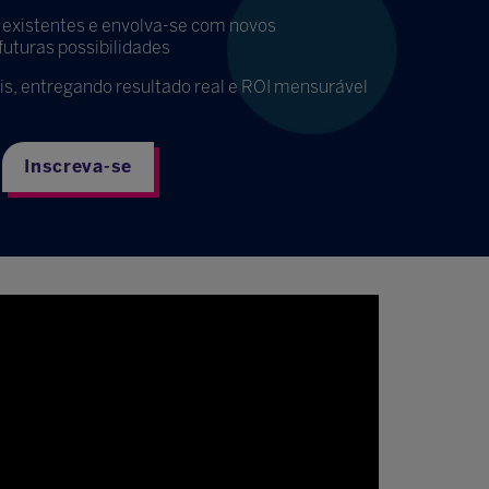
 existentes e envolva-se com novos
futuras possibilidades
eis, entregando resultado real e ROI mensurável
Inscreva-se