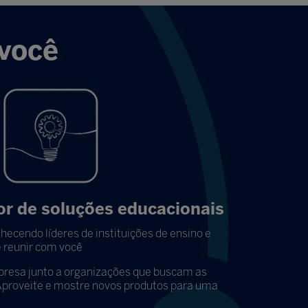
 você
r de soluções educacionais
nhecendo líderes de instituições de ensino e
 reunir com você
empresa junto a organizações que buscam as
Aproveite e mostre novos produtos para uma