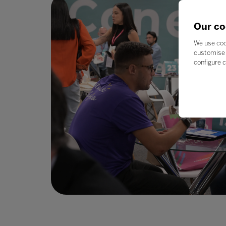
Our co
We use coo
customise 
configure c