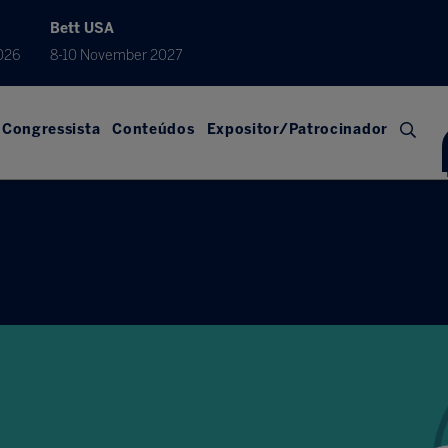
Bett USA
026
8-10 November 2027
Congressista
Conteúdos
Expositor/Patrocinador