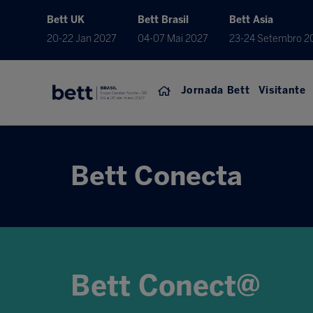
Bett UK
Bett Brasil
Bett Asia
20-22 Jan 2027
04-07 Mai 2027
23-24 Setembro 2
Jornada Bett
Visitante
Bett Conecta
Bett Conect@