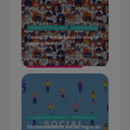
Estratégias de Aprendizagem
Gestão Educacional
Covid-19: como garantir a volta
segura às aulas
08 jul. 2020
Redação Bett -Texto veiculado na revista Linha
Direta
Estratégias de Aprendizagem
Gestão Educacional
Distanciamento social: regra de