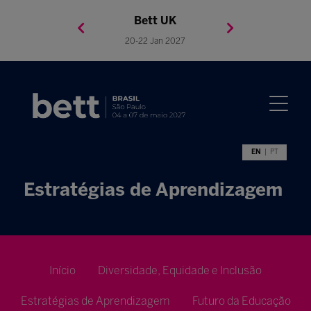
Bett Brasil
Bett Asia
Bett USA
Bett UK
23-24 Setembro 2026
8-10 November 2027
05-08 Mai 2026
20-22 Jan 2027
EN
PT
Estratégias de Aprendizagem
Início
Diversidade, Equidade e Inclusão
Estratégias de Aprendizagem
Futuro da Educação