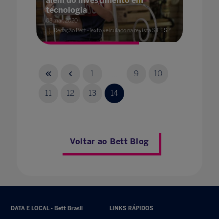
além do investimento em
tecnologia
03 mar. 2020
Redação Bett -Texto veiculado na revista SIEESP
1
...
9
10
11
12
13
14
Voltar ao Bett Blog
DATA E LOCAL - Bett Brasil
LINKS RÁPIDOS