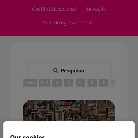
Gestão Educacional
Inovação
Metodologias de Ensino
Pesquisar
Todos
0 - 9
A
B
C
D
E
F
G
Our cookies