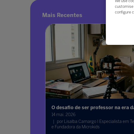
We use coo
customise 
configure c
Mais Recentes
ante a
O desafio de ser professor na era da ed
14 mai. 2026
por Lisalba Camargo I Especialista em Tecnolo
e Fundadora da Microkids