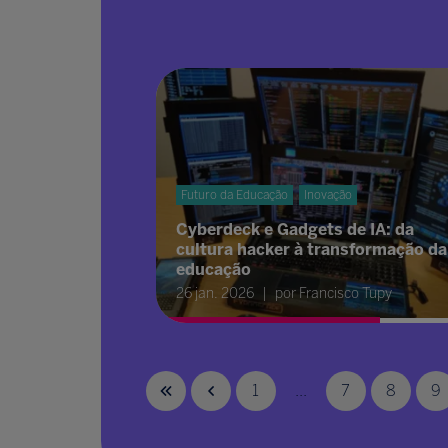
Futuro da Educação
Inovação
Cyberdeck e Gadgets de IA: da
cultura hacker à transformação da
educação
26 jan. 2026
por Francisco Tupy
1
...
7
8
9