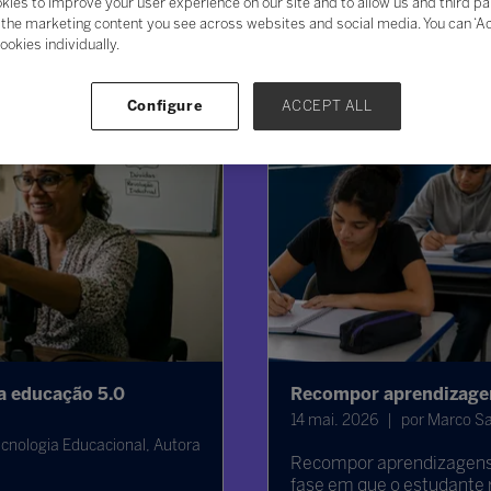
kies to improve your user experience on our site and to allow us and third pa
the marketing content you see across websites and social media. You can ‘Acc
ookies individually.
Configure
ACCEPT ALL
ucação 5.0
Recompor aprendizagens é d
14 mai. 2026
por Marco Saliba, 
gia Educacional, Autora
Recompor aprendizagens é com
fase em que o estudante real