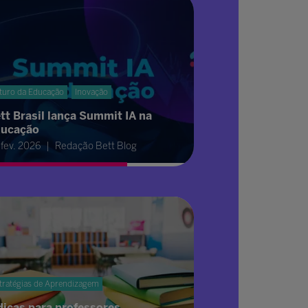
turo da Educação
Inovação
tt Brasil lança Summit IA na
ucação
 fev. 2026
Redação Bett Blog
tratégias de Aprendizagem
dicas para professores