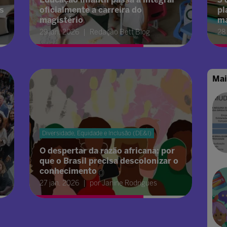
s
oficialmente a carreira do
pl
magistério
ma
29 jan. 2026
Redação Bett Blog
28
Mai
Diversidade, Equidade e Inclusão (DE&I)
O despertar da razão africana: por
que o Brasil precisa descolonizar o
conhecimento
27 jan. 2026
por Janine Rodrigues