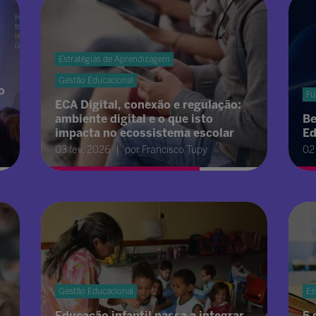
Estratégias de Aprendizagem
Gestão Educacional
o
Fu
ECA Digital, conexão e regulação:
ambiente digital e o que isto
Be
impacta no ecossistema escolar
Ed
03 fev. 2026
por Francisco Tupy
02
Gestão Educacional
Es
Educação infantil passa a integrar
5 