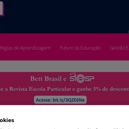
atégias de Aprendizagem
Futuro da Educação
Gestão E
okies