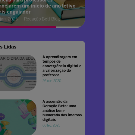
anejarem um início de ano letivo
is engajador
 jan. 2026
Redação Bett Blog
s Lidas
A aprendizagem em
tempos de
convergência digital e
a valorização do
professor
26 out. 2020
A ascensão da
Geração Beta: uma
análise bem-
humorada dos imersos
digitais
03 fev. 2025