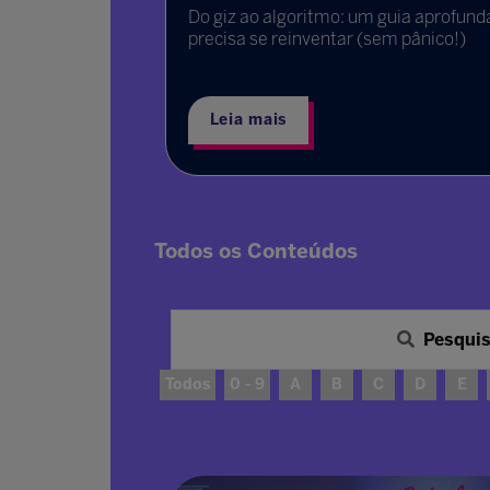
s os
Do giz ao algoritmo: um guia aprofundado p
es
precisa se reinventar (sem pânico!)
Leia mais
Todos os Conteúdos
Pesqui
Todos
0 - 9
A
B
C
D
E