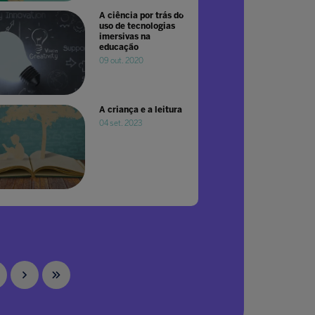
A ciência por trás do
uso de tecnologias
imersivas na
educação
09 out. 2020
A criança e a leitura
04 set. 2023