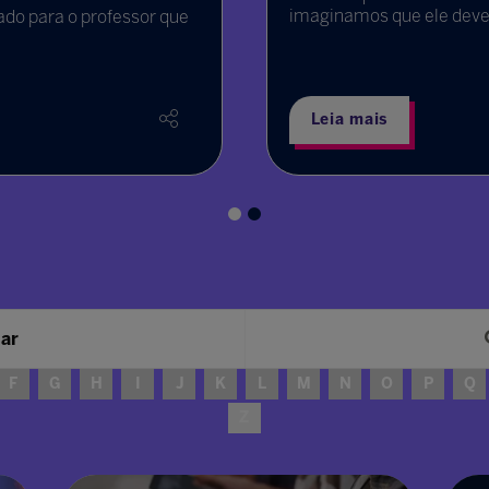
imaginamos que ele deveria e
ara o professor que
Leia mais
sar
F
G
H
I
J
K
L
M
N
O
P
Q
Z