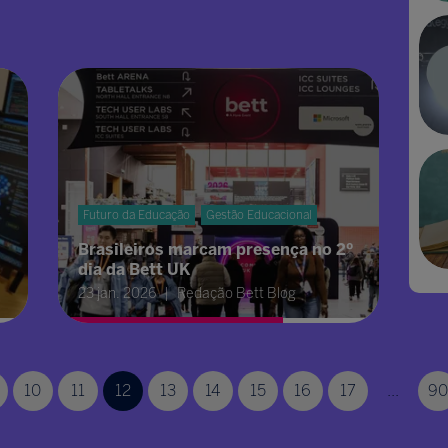
Futuro da Educação
Gestão Educacional
Brasileiros marcam presença no 2º
dia da Bett UK
23 jan. 2026
Redação Bett Blog
10
11
12
13
14
15
16
17
...
90