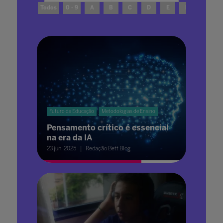
Todos
0 - 9
A
B
C
D
E
F
G
Futuro da Educação
Metodologias de Ensino
Pensamento crítico é essencial
na era da IA
23 jun. 2025
Redação Bett Blog