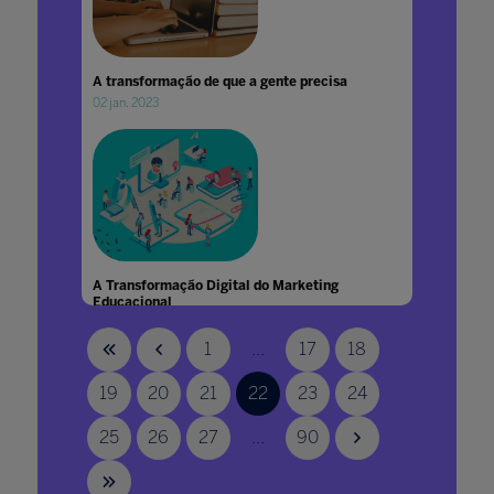
A transformação de que a gente precisa
02 jan. 2023
A Transformação Digital do Marketing
Educacional
06 out. 2020
1
...
17
18
19
20
21
22
23
24
25
26
27
...
90