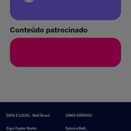
A urgência da atenção escolar aos temas de
"Adolescência", da Netflix
21 abr. 2025
Conteúdo patrocinado
DATA E LOCAL - Bett Brasil
LINKS RÁPIDOS
Expo Center Norte
Sobre a Bett