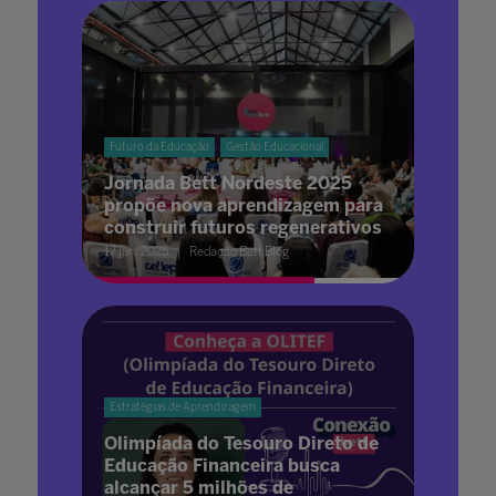
Futuro da Educação
Gestão Educacional
Jornada Bett Nordeste 2025
propõe nova aprendizagem para
construir futuros regenerativos
17 jun. 2025
Redação Bett Blog
Estratégias de Aprendizagem
Olimpíada do Tesouro Direto de
Educação Financeira busca
alcançar 5 milhões de