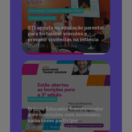
Diversidade, Equidade e Inclusão (DE&I)
Gestão Educacional
STJ aposta na educação parental
para fortalecer vínculos e
prevenir violências na infância
12 jun. 2025
Redação Bett Blog
Futuro da Educação
Prêmio Educador Transformador
abre inscrições com novidades;
saiba como participar
11 jun. 2025
Redação Bett Blog