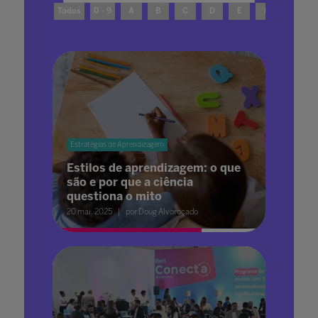
Todos
0 - 9
A
B
C
D
E
F
G
Estratégias de Aprendizagem
Estilos de aprendizagem: o que
são e por que a ciência
questiona o mito
20 mai. 2025
por Doug Alvoroçado