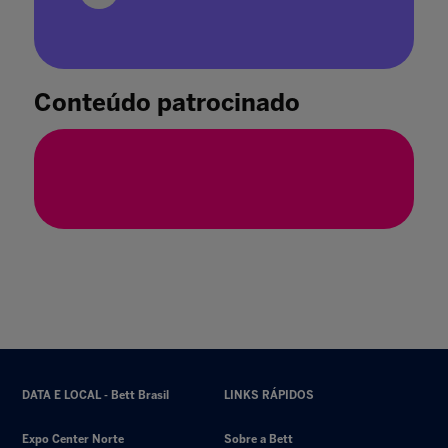
Acabou a pandemia. O que há de diferente no
horizonte?
03 mai. 2022
Conteúdo patrocinado
DATA E LOCAL - Bett Brasil
LINKS RÁPIDOS
Expo Center Norte
Sobre a Bett