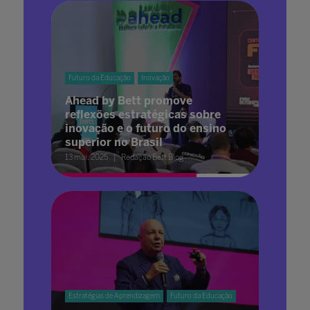
Futuro da Educação
Inovação
Ahead by Bett promove
reflexões estratégicas sobre
inovação e o futuro do ensino
superior no Brasil
13 mai. 2025
Redação Bett Blog
Estratégias de Aprendizagem
Futuro da Educação