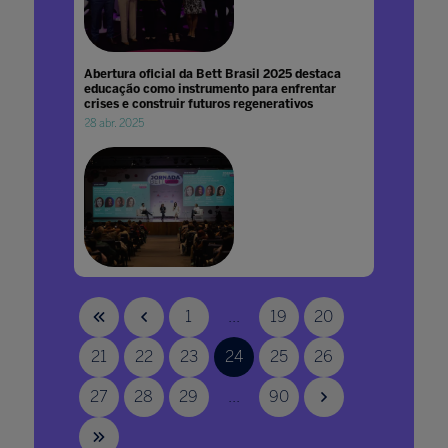
Abertura oficial da Bett Brasil 2025 destaca
educação como instrumento para enfrentar
crises e construir futuros regenerativos
28 abr. 2025
Abordagem de assuntos mais técnicos
marcaram o segundo dia da 3ª Jornada Bett,
1
...
19
20
realizada durante dois dias em Recife
06 out. 2022
21
22
23
24
25
26
27
28
29
...
90