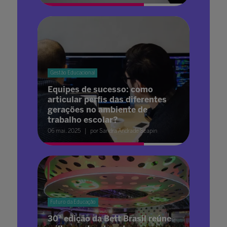
Gestão Educacional
Equipes de sucesso: como
articular perfis das diferentes
gerações no ambiente de
trabalho escolar?
06 mai. 2025
por Sandra Andrade Scapin
Futuro da Educação
30ª edição da Bett Brasil reúne