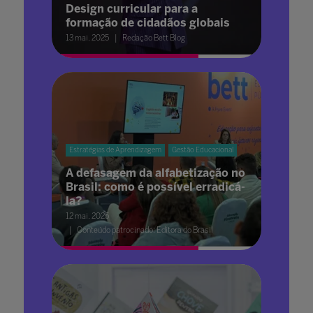
Design curricular para a
formação de cidadãos globais
13 mai. 2025
Redação Bett Blog
Estratégias de Aprendizagem
Gestão Educacional
A defasagem da alfabetização no
Brasil: como é possível erradicá-
la?
12 mai. 2025
Conteúdo patrocinado: Editora do Brasil