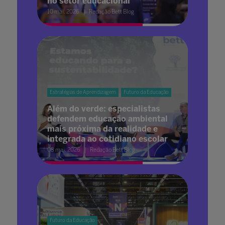
no setor educacional
10 mai. 2026
Redação Bett Blog
Estratégias de Aprendizagem
Futuro da Educação
Além do verde: especialistas
defendem educação ambiental
mais próxima da realidade e
integrada ao cotidiano escolar
08 mai. 2026
Redação Bett Blog
Futuro da Educação