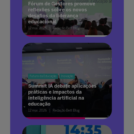
Fórum de Gestores promove
reflexões sobre os novos
desafios da liderança
educacional
12 mai. 2026
Redação Bett Blog
Futuro da Educação
Inovação
Summit IA debate aplicações
práticas e impactos da
inteligência artificial na
educação
12 mai. 2026
Redação Bett Blog