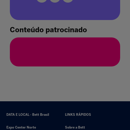
Conteúdo patrocinado
(Re)pensando a Universidade
05 abr. 2021
DATA E LOCAL - Bett Brasil
LINKS RÁPIDOS
Expo Center Norte
Sobre a Bett