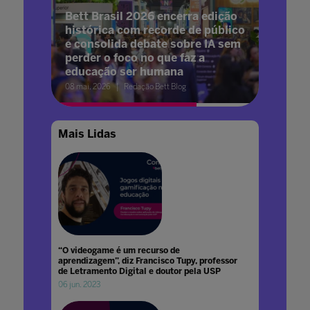
Bett Brasil 2026 encerra edição
histórica com recorde de público
e consolida debate sobre IA sem
perder o foco no que faz a
educação ser humana
08 mai. 2026
Redação Bett Blog
Mais Lidas
“O videogame é um recurso de
aprendizagem”, diz Francisco Tupy, professor
de Letramento Digital e doutor pela USP
06 jun. 2023