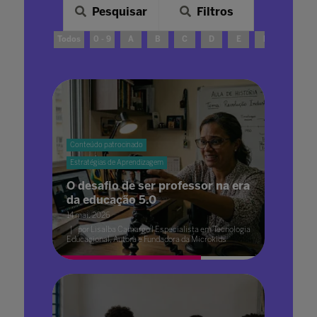
Pesquisar
Filtros
Todos
0 - 9
A
B
C
D
E
F
G
Conteúdo patrocinado
Estratégias de Aprendizagem
O desafio de ser professor na era
da educação 5.0
14 mai. 2026
por Lisalba Camargo I Especialista em Tecnologia
Educacional, Autora e Fundadora da Microkids