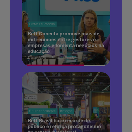
Gestão Educacional
Bett Conecta promove mais de
mil reuniões entre gestores e
empresas e fomenta negócios na
educação
11 mai. 2026
Redação Bett Blog
Futuro da Educação
Inovação
Bett Brasil bate recorde de
público e reforça protagonismo