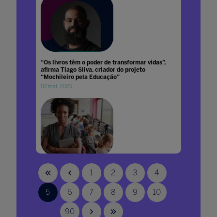
“Os livros têm o poder de transformar vidas”,
afirma Tiago Silva, criador do projeto
“Mochileiro pela Educação”
02 mai. 2023
(Auto) Formação docente: crescendo em
1
2
3
4
2025 para onde você quiser!
18 fev. 2025
5
6
7
8
9
10
...
90