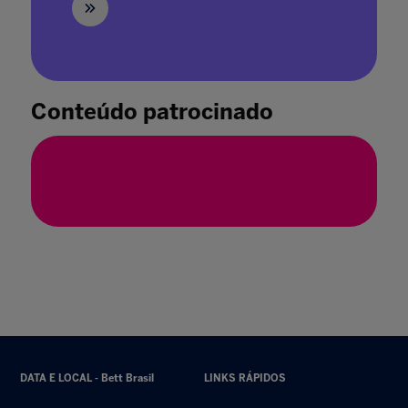
5 formas de recarregar as energias no
recesso escolar
30 jun. 2025
Conteúdo patrocinado
DATA E LOCAL - Bett Brasil
LINKS RÁPIDOS