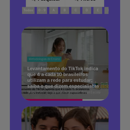
Todos
0 - 9
A
B
C
D
E
F
G
Metodologias de Ensino
Levantamento do TikTok indica
que 4 a cada 10 brasileiros
utilizam a rede para estudar;
saiba o que dizem especialistas
14 abr. 2026
Conteúdo de parceiro: Brasil Escola