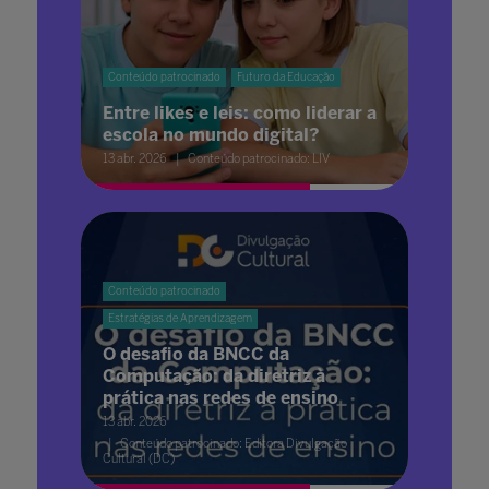
Conteúdo patrocinado
Futuro da Educação
Entre likes e leis: como liderar a
escola no mundo digital?
13 abr. 2026
Conteúdo patrocinado: LIV
Conteúdo patrocinado
Estratégias de Aprendizagem
O desafio da BNCC da
Computação: da diretriz à
prática nas redes de ensino
13 abr. 2026
Conteúdo patrocinado: Editora Divulgação
Cultural (DC)