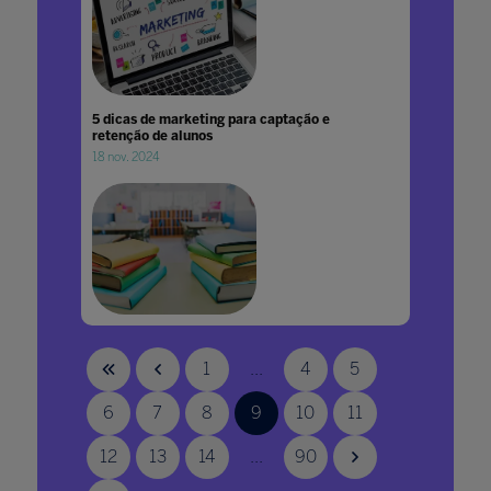
5 dicas de marketing para captação e
retenção de alunos
18 nov. 2024
5 dicas para professores planejarem um
início de ano letivo mais engajador
1
...
4
5
28 jan. 2026
6
7
8
9
10
11
12
13
14
...
90