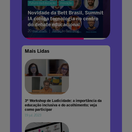
Futuro da Educação
Inovação
Novidade da Bett Brasil, Summit
IA coloca tecnologia no centro
do debate educacional
20 mar. 2026
Redação Bett Blog
Mais Lidas
3º Workshop de Ludicidade: a importância da
educação inclusiva e do acolhimento; veja
como participar
19 jul. 2023