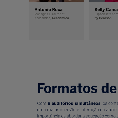
Antonio Roca
Kelly Cama
Managing Director of
Especialista com
Academica,
Academica
by Pearson
Formatos de
Com
8 auditórios simultâneos
, os con
uma maior imersão e interação da audiên
importância de abordar a educação como 