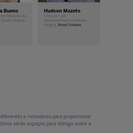
a Bueno
Hudson Mazeto
Marcelo 
 em Medicina do
Consultor em
Diretor come
e Saúde Integral,
Desenvolvimento Humano
Integral,
Reset Urbano
diferentes e inovadores para proporcionar
órios serão espaços para diálogo sobre a