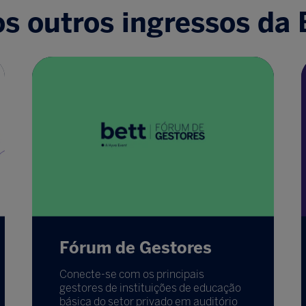
s outros ingressos da B
Fórum de Gestores
Conecte-se com os principais
gestores de instituições de educação
básica do setor privado em auditório