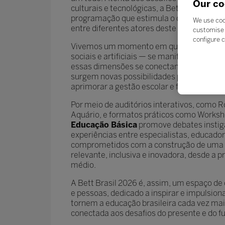
Our co
culturais e tecnológicas, a Bett Brasil 20
programação que estimula o diálogo, a ref
We use coo
entre diferentes atores deste que é o mai
customise 
configure c
Vivemos um momento em que múltiplas in
sociais e artificiais — se manifestam e 
essas dimensões se conectam com propósit
surgem novas possibilidades para reinvent
aprimorar a gestão escolar e fortalecer a i
Por meio de auditórios interativos, como 
Aquário, e formatos práticos como Worksh
Educação Básica
promove debates instiga
experiências entre especialistas, educado
comprometidos com a construção de uma
relevante, inclusiva e inovadora, desde a p
médio.
A Bett Brasil 2026 é, assim, um espaço de 
e pessoas, dedicado a inspirar e impulsio
tornem a educação brasileira cada vez mais
conectada aos desafios do presente e do f