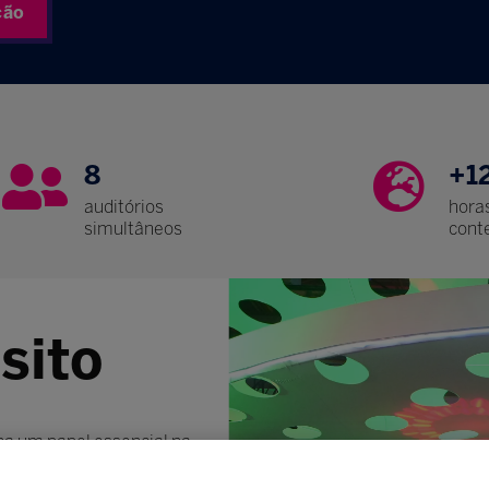
ção
8
+1
auditórios
hora
simultâneos
cont
sito
 um papel essencial na
ento da sociedade como
neos e às transformações