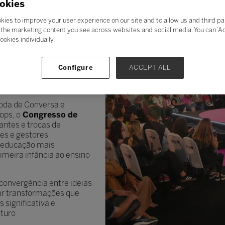
okies
26 propõe uma
lexão e a colaboração
kies to improve your user experience on our site and to allow us and third pa
or segmento do setor.
the marketing content you see across websites and social media. You can ‘Acc
ookies individually.
teligências — humanas,
se complementam. Quando
o, ética e colaboração,
Configure
ACCEPT ALL
ar práticas pedagógicas,
nclusão.
Roda de Conversa e
ops, o
Congresso de
ntes e trocas de
res e gestores
 educação mais
rimeira infância ao ensino
convergência entre ideias
nar transformações que
 significativa e
uturo