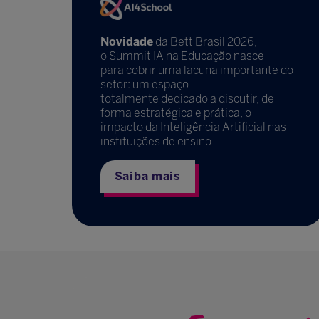
Novidade
da Bett Brasil 2026,
o Summit IA na Educação nasce
para cobrir uma lacuna importante do
setor: um espaço
totalmente dedicado a discutir, de
forma estratégica e prática, o
impacto da Inteligência Artificial nas
instituições de ensino.
Saiba mais