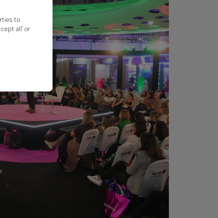
rties to
ept all’ or