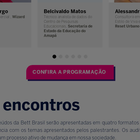
rgo
Belcivaldo Matos
Alessandr
ercial ,
Wizard
Técnico analista de dados do
Consultora em
Centro de Pesquisas
Estilo de Viva 
Educacionais,
Secretaria de
Reset Urbano
Estado da Educação do
Amapá
CONFIRA A PROGRAMAÇÃO
 encontros
teúdos da Bett Brasil serão apresentadas em quatro formatos 
cia com os temas apresentados pelos palestrantes. Os audit
um processo ativo de mudança em nossa sociedade.