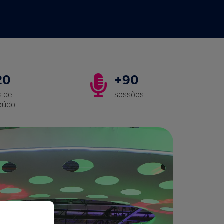
20
+90
s de
sessões
eúdo