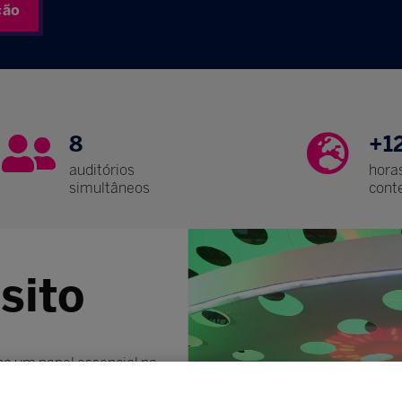
ção
8
+1
auditórios
hora
simultâneos
cont
sito
 um papel essencial na
ento da sociedade como
neos e às transformações