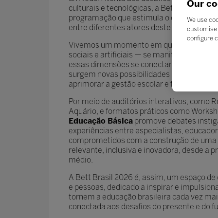
Our co
culturais e tecnológicas, a Bett Brasil 20
programação que estimula o diálogo, a ref
We use coo
entre diferentes atores deste que é o mai
customise 
configure c
Vivemos um momento em que múltiplas in
sociais e artificiais — se manifestam e 
essas dimensões se conectam com propósit
surgem novas possibilidades para reinvent
aprimorar a gestão escolar e fortalecer a i
Por meio de auditórios interativos, como 
Aquário, e formatos práticos como Worksh
Educação Básica
promove debates instiga
experiências entre especialistas, educado
comprometidos com a construção de uma
relevante, inclusiva e inovadora, desde a p
médio.
A Bett Brasil 2026 é, assim, um espaço de 
e pessoas, dedicado a inspirar e impulsio
tornem a educação brasileira cada vez mais
conectada aos desafios do presente e do f