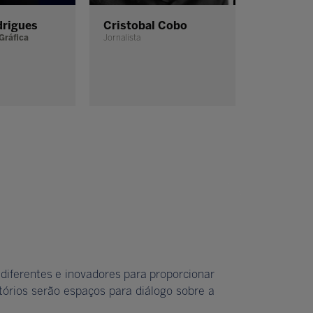
drigues
Cristobal Cobo
Tipiti Ba
Gráfica
Jornalista
Criadora do 
Cocriadora d
Educação
diferentes e inovadores para proporcionar
órios serão espaços para diálogo sobre a