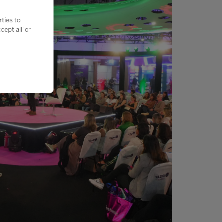
rties to
ept all’ or