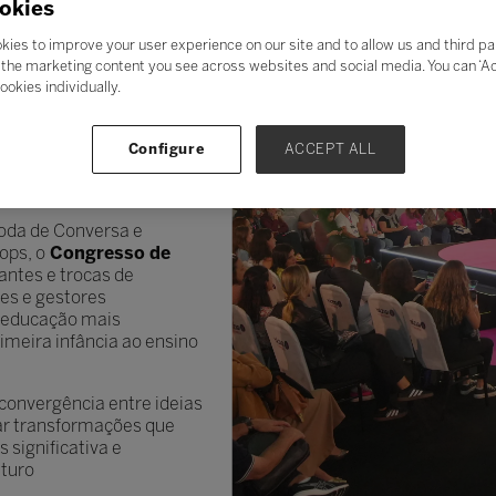
okies
26 propõe uma
lexão e a colaboração
kies to improve your user experience on our site and to allow us and third pa
or segmento do setor.
the marketing content you see across websites and social media. You can ‘Acc
ookies individually.
teligências — humanas,
se complementam. Quando
o, ética e colaboração,
Configure
ACCEPT ALL
ar práticas pedagógicas,
nclusão.
Roda de Conversa e
ops, o
Congresso de
ntes e trocas de
res e gestores
 educação mais
rimeira infância ao ensino
convergência entre ideias
nar transformações que
 significativa e
uturo