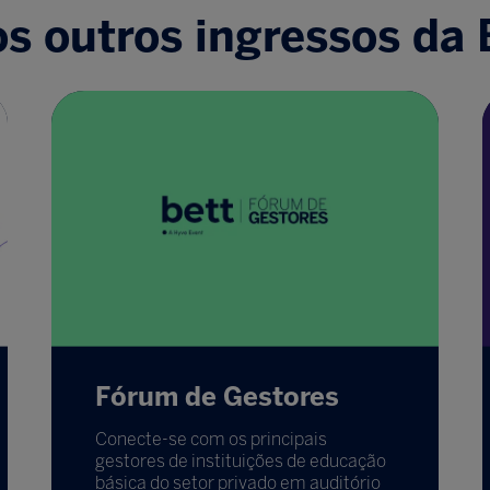
s outros ingressos da B
Fórum de Gestores
Conecte-se com os principais
gestores de instituições de educação
básica do setor privado em auditório