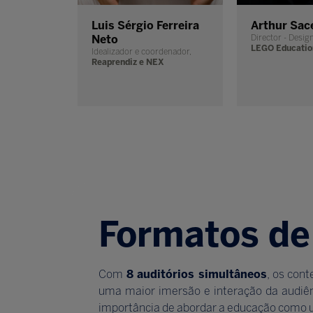
Luis Sérgio Ferreira
Arthur Sac
Neto
Director - Desig
LEGO Educatio
Idealizador e coordenador,
Reaprendiz e NEX
Formatos de
Com
8 auditórios simultâneos
, os con
uma maior imersão e interação da audiên
importância de abordar a educação como 