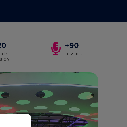
20
+90
s de
sessões
eúdo