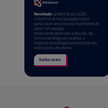
Novidade
da Bett Brasil 2026,
o Summit IA na Educação nasce
para cobrir uma lacuna importante do
setor: um espaço
totalmente dedicado a discutir, de
forma estratégica e prática, o
impacto da Inteligência Artificial nas
instituições de ensino.
Saiba mais