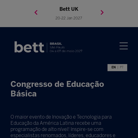
Bett Brasil
Bett Asia
Bett USA
Bett UK
23-24 Setembro 2026
8-10 November 2027
05-08 Mai 2026
20-22 Jan 2027
EN
PT
Congresso de Educação
Básica
O maior evento de Inovação e Tecnologia para
Educação da América Latina recebe uma
programação de alto nível! Inspire-se com
especialistas renomados, líderes, educadores e