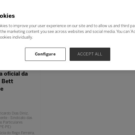
ar
okies
Ação Pedagógica
Ação Inclusiva
Ação Coletiva
D
kies to improve your user experience on our site and to allow us and third pa
the marketing content you see across websites and social media. You can ‘Acc
19 ago. 2026
20 ago. 2026
ookies individually.
Configure
ACCEPT ALL
30
 oficial da
 Bett
te
icardo Dias Diniz,
ente - Sindicato das
s Particulares
PE-PE)
cia do Rego Ferreira,