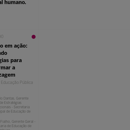
al humano.
00
lo em ação:
ndo
gias para
rmar a
izagem
o Educação Pública
lo Dantas, Gerente
de Estratégias
ionais - Secretaria
ipal de Educação de
Fialho, Gerente Geral -
aria de Educação de