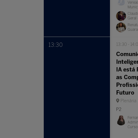
Verea
Munici
Claudi
Geral 
Renata
Guara
13:30
13:30
14:
Comuni
Intelig
IA está
as Comp
Profissi
Futuro
Plenária
P2
Ferna
Admin
Curso