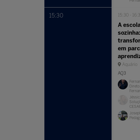
Pern
15:30
15:30
16:
A escol
sozinha
transfo
em parc
aprend
Aquário
AQ3
Fernan
Direto
Ferna
Jéssic
Soluçõ
CESA
Joseph
Pedag