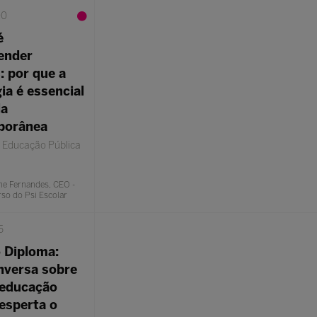
00
é
ender
: por que a
ia é essencial
la
porânea
o Educação Pública
ne Fernandes, CEO -
so do Psi Escolar
5
 Diploma:
versa sobre
educação
desperta o