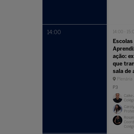
14:00
14:00
15:
Escolas
Aprend
ação: ex
que tra
sala de 
Plenária
P3
Caíke 
Colég
Carol
Profes
Rosan
Coord
Colég