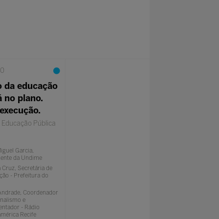
30
o da educação
 no plano.
 execução.
o Educação Pública
iguel Garcia,
dente da Undime
a Cruz, Secretária de
ão - Prefeitura do
 Andrade, Coordenador
rnalismo e
entador - Rádio
mérica Recife