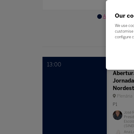
Pesquis
Our co
Ação Digital
We use coo
customise 
configure c
13:00
13:00
13:
Abertura
Jornada
Nordes
Plenária
P1
José R
Presid
Escola
(SINE
Ana Lú