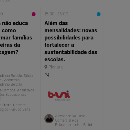
ambuco
30
15:30
16:00
a não educa
Além das
: como
mensalidades: novas
rmar famílias
possibilidades para
eiras da
fortalecer a
izagem?
sustentabilidade das
escolas.
Plenária
P4
dinho Beltrão, Sócio
r - Academia
ndinho Beltrão
a Campos, Analista de
es Educacionais -
R
 Freire, Gerente
ógico - Grupo Salta
Alexandre Sá, Head
Comercial e de
Relacionamento - B.Uni