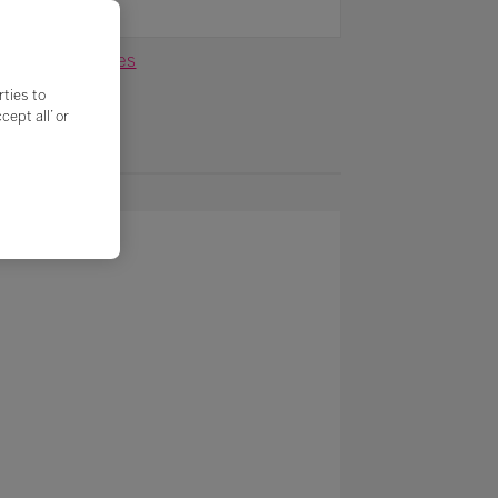
Filtros
iálogo das Ações
rties to
ept all’ or