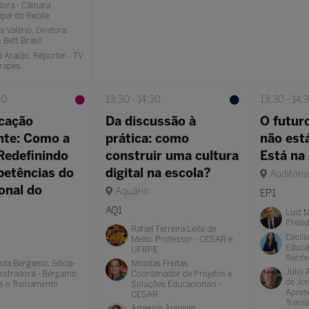
dora - Câmara
pal do Recife
a Valério, Diretora
- Bett Brasil
 Araújo, Réporter - TV
rapes
00
13:30
14:30
13:30
14:
cação
Da discussão à
O futur
ente: Como a
prática: como
não está
 Redefinindo
construir uma cultura
Está na
etências do
digital na escola?
Auditóri
onal do
Aquário
EP1
AQ1
Luiz M
Presi
Rafael Ferreira Leite de
Cecíli
Mello, Professor - CESAR e
Educaç
UFRPE
Recife
nda Bérgamo, Sócia-
Nicollas Freitas,
Júlio
istradora - Bérgamo
Coordenador de Projetos e
de Jo
s e Treinamento
Soluções Educacionais -
Apres
CESAR
Transa
Americo Amorim,