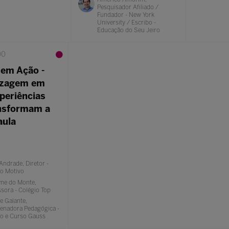
Pesquisador Afiliado /
Fundador - New York
University / Escribo -
Educação do Seu Jeiro
00
 em Ação -
izagem em
periências
nsformam a
aula
Andrade, Diretor -
io Motivo
yne do Monte,
sora - Colégio Top
e Galante,
enadora Pedagógica -
io e Curso Gauss