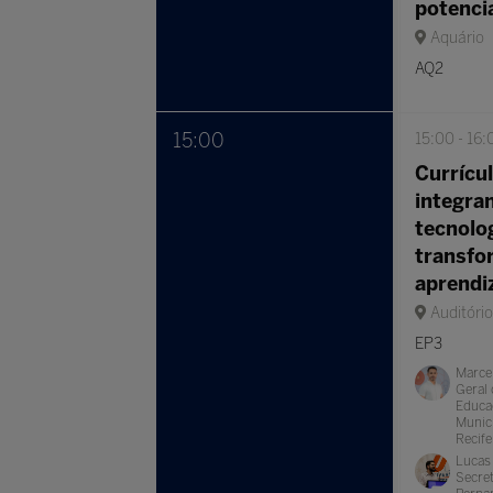
potenci
Aquário
AQ2
15:00
15:00
16:
Currícu
integra
tecnolo
transfo
aprend
Auditóri
EP3
Marce
Geral 
Educac
Munic
Recife
Lucas 
Secret