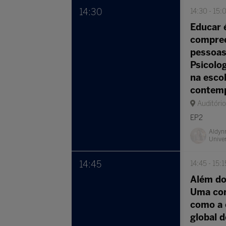
14:30
14:30
15:
Educar 
compre
pessoas
Psicolog
na esco
contem
Auditóri
EP2
Aldyn
Univer
14:45
14:45
15:1
Além do
Uma con
como a 
global 