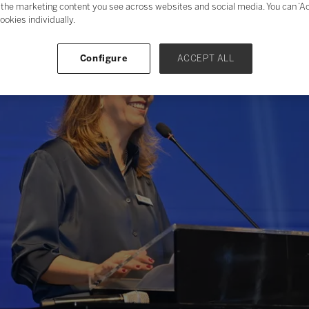
the marketing content you see across websites and social media. You can ‘Acc
ookies individually.
Configure
ACCEPT ALL