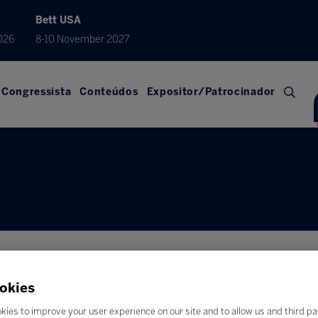
Bett USA
026
8-10 November 2027
Congressista
Conteúdos
Expositor/Patrocinador
okies
kies to improve your user experience on our site and to allow us and third pa