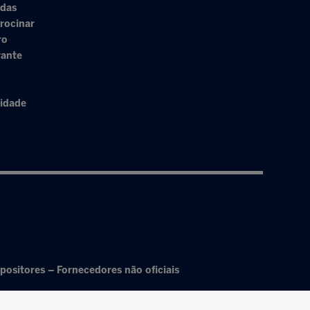
adas
rocinar
ro
rante
cidade
positores – Fornecedores não oficiais