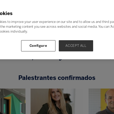
okies
Tema central de Jornada Bett 2026
kies to improve your user experience on our site and to allow us and third pa
the marketing content you see across websites and social media. You can ‘Acc
teligências em Aç
ookies individually.
Configure
ACCEPT ALL
periências que transformam a educaç
Palestrantes confirmados