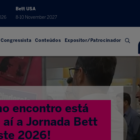
Bett USA
026
8-10 November 2027
Congressista
Conteúdos
Expositor/Patrocinador
o encontro está
aí a Jornada Bett
ste 2026!