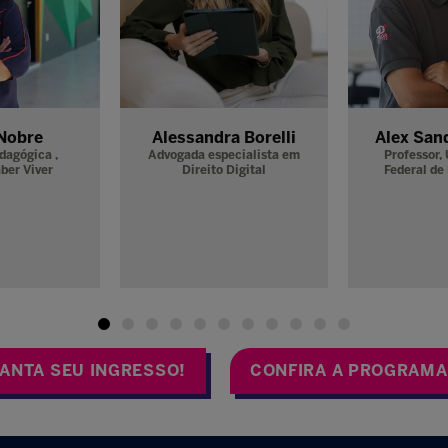
 Borba
Americo Amorim
Ana Lúci
rial,
Sistema
Pesquisador Afiliado /
Fer
Ensino
Fundador,
New York
Vereador
University / Escribo -
Municipa
Educação do Seu Jeiro
ANTA SEU INGRESSO!
CONFIRA A PROGRAM