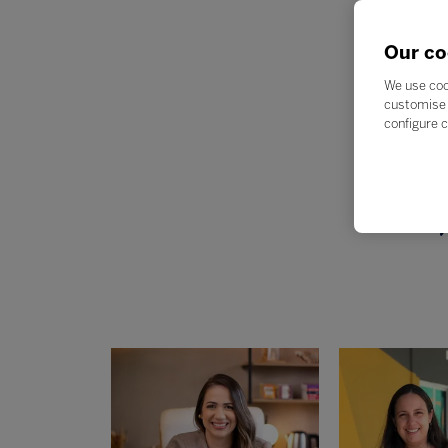
Our co
We use coo
customise 
In
configure c
Ex