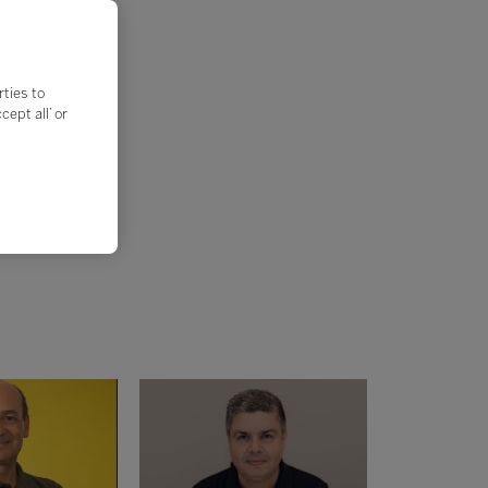
rties to
ept all’ or
ão:
ão!