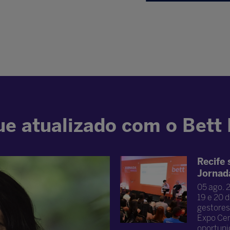
e atualizado com o Bett
Recife 
Jornad
05 ago. 
19 e 20 d
gestores
Expo Cent
oportuni