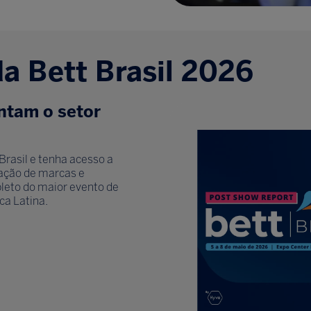
da Bett Brasil 2026
ntam o setor
Brasil e tenha acesso a
ipação de marcas e
eto do maior evento de
ca Latina.