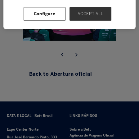
Configure
ACCEPT ALL
Back to Abertura oficial
DATA E LOCAL - Bett Brasil
LINKS RÁPIDOS
Expo Center Norte
Sobre a Bett
Agência de Viagens Oficial
Rua José Bernardo Pinto, 333