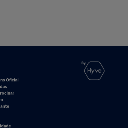
ns Oficial
adas
rocinar
ro
rante
cidade