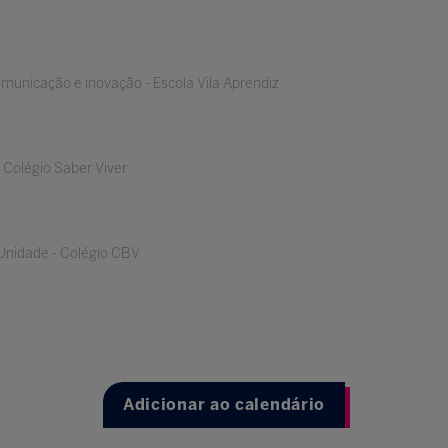
omunicação e inovação - Escola Vila Aprendiz
 Colégio Saber Viver
 Unidade - Colégio CBV
Adicionar ao calendário