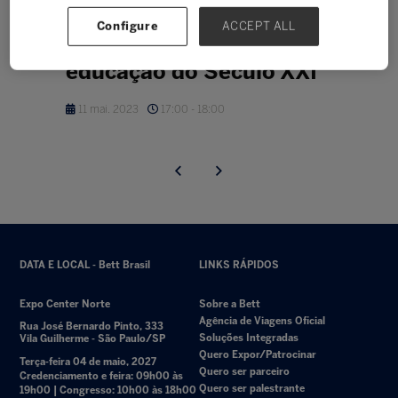
Palestra inspiradora: O
Configure
ACCEPT ALL
Futuro do Pretérito da
educação do Século XXI
11 mai. 2023
17:00 - 18:00
DATA E LOCAL - Bett Brasil
LINKS RÁPIDOS
Expo Center Norte
Sobre a Bett
Agência de Viagens Oficial
Rua José Bernardo Pinto, 333
Soluções Integradas
Vila Guilherme - São Paulo/SP
Quero Expor/Patrocinar
Terça-feira 04 de maio, 2027
Quero ser parceiro
Credenciamento e feira: 09h00 às
Quero ser palestrante
19h00 | Congresso: 10h00 às 18h00