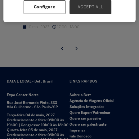
Palestra inspiradora: A
Configure
ACCEPT ALL
Fórmula da Inovação
10 mai. 2023
17:00 - 18:00
DATA E LOCAL - Bett Brasil
LINKS RÁPIDOS
Expo Center Norte
Sobre a Bett
Agência de Viagens Oficial
Rua José Bernardo Pinto, 333
Soluções Integradas
Vila Guilherme - São Paulo/SP
Quero Expor/Patrocinar
Terça-feira 04 de maio, 2027
Quero ser parceiro
Credenciamento e feira: 09h00 às
Quero ser palestrante
19h00 | Congresso: 10h00 às 18h00
Quarta-feira 05 de maio, 2027
Imprensa
Credenciamento e feira: 09h00 às
Fale Conosco