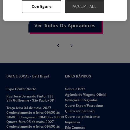
Configure
ACCEPT ALL
Ver Todos Os Apoiadores
DATA E LOCAL - Bett Brasil
LINKS RÁPIDOS
Expo Center Norte
Sobre a Bett
Agência de Viagens Oficial
Rua José Bernardo Pinto, 333
Soluções Integradas
Vila Guilherme - São Paulo/SP
Quero Expor/Patrocinar
Terça-feira 04 de maio, 2027
Quero ser parceiro
Credenciamento e feira: 09h00 às
Quero ser palestrante
19h00 | Congresso: 10h00 às 18h00
Quarta-feira 05 de maio, 2027
Imprensa
Credenciamento e feira: 09h00 às
Fale Conosco