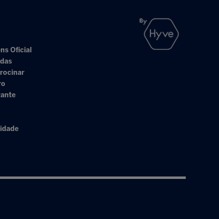
ns Oficial
adas
rocinar
ro
rante
cidade