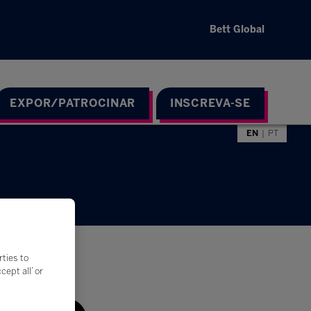
Bett Global
EXPOR/PATROCINAR
INSCREVA-SE
EN
PT
rties to
ept all’ or