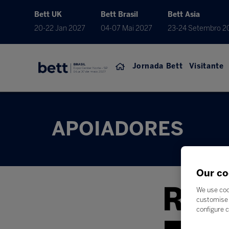
Bett UK
Bett Brasil
Bett Asia
20-22 Jan 2027
04-07 Mai 2027
23-24 Setembro 2
Jornada Bett
Visitante
APOIADORES
Our co
We use coo
customise 
configure c