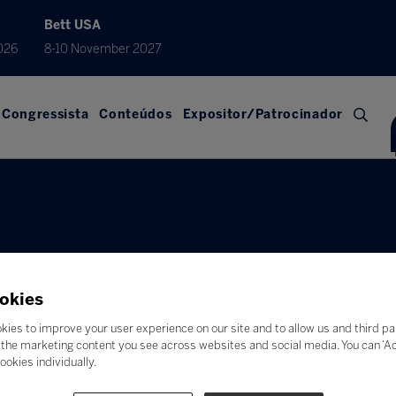
Bett USA
026
8-10 November 2027
Congressista
Conteúdos
Expositor/Patrocinador
okies
kies to improve your user experience on our site and to allow us and third pa
the marketing content you see across websites and social media. You can ‘Acc
ookies individually.