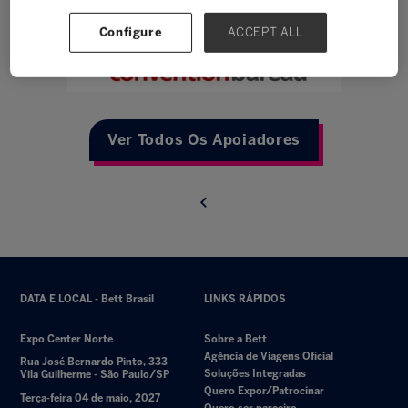
Configure
ACCEPT ALL
Ver Todos Os Apoiadores
DATA E LOCAL - Bett Brasil
LINKS RÁPIDOS
Expo Center Norte
Sobre a Bett
Agência de Viagens Oficial
Rua José Bernardo Pinto, 333
Soluções Integradas
Vila Guilherme - São Paulo/SP
Quero Expor/Patrocinar
Terça-feira 04 de maio, 2027