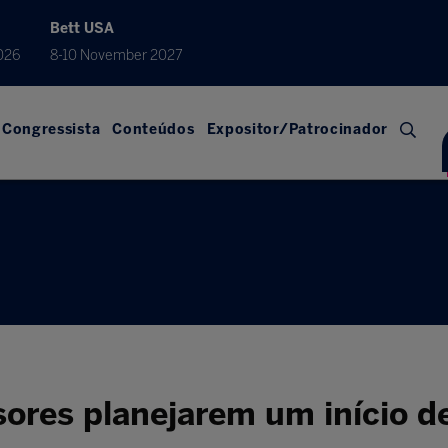
Bett USA
026
8-10 November 2027
Congressista
Conteúdos
Expositor/Patrocinador
sores planejarem um início de