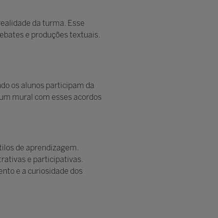
realidade da turma. Esse
 debates e produções textuais.
ndo os alunos participam da
r um mural com esses acordos
stilos de aprendizagem.
ativas e participativas.
nto e a curiosidade dos