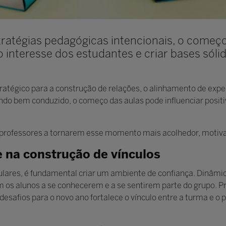
ratégias pedagógicas intencionais, o começ
 o interesse dos estudantes e criar bases sóli
tégico para a construção de relações, o alinhamento de expe
do bem conduzido, o começo das aulas pode influenciar posit
professores a tornarem esse momento mais acolhedor, motivado
e na construção de vínculos
ulares, é fundamental criar um ambiente de confiança. Dinâmi
am os alunos a se conhecerem e a se sentirem parte do grupo
esafios para o novo ano fortalece o vínculo entre a turma e o p