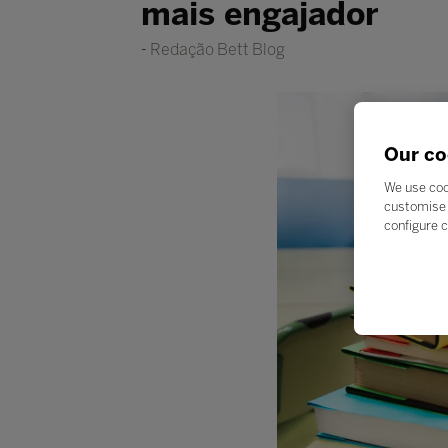
mais engajador
Redação Bett Blog
Our co
We use coo
customise 
configure c