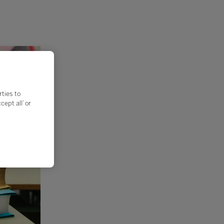
rties to
ept all’ or