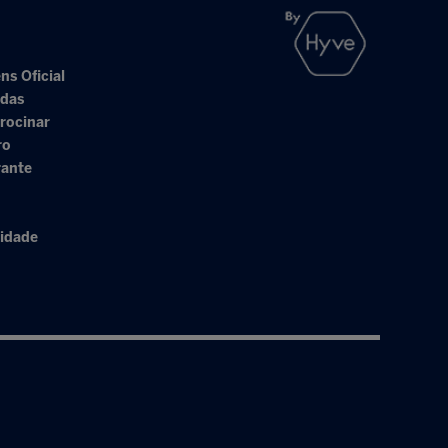
ns Oficial
adas
rocinar
ro
rante
cidade