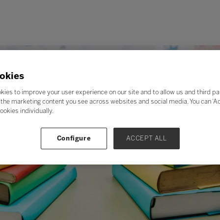
okies
kies to improve your user experience on our site and to allow us and third pa
the marketing content you see across websites and social media. You can ‘Acc
ookies individually.
Configure
ACCEPT ALL