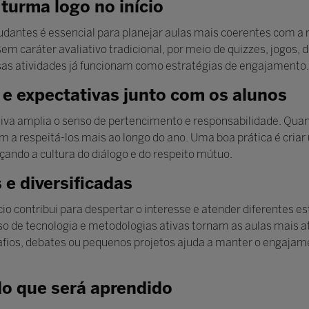
 turma logo no início
dantes é essencial para planejar aulas mais coerentes com a 
sem caráter avaliativo tradicional, por meio de quizzes, jogos,
sas atividades já funcionam como estratégias de engajamento.
e expectativas junto com os alunos
etiva amplia o senso de pertencimento e responsabilidade. Qua
 a respeitá-los mais ao longo do ano. Uma boa prática é cria
çando a cultura do diálogo e do respeito mútuo.
 e diversificadas
cio contribui para despertar o interesse e atender diferentes e
so de tecnologia e metodologias ativas tornam as aulas mais atr
fios, debates ou pequenos projetos ajuda a manter o engajame
do que será aprendido