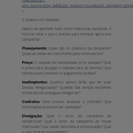
mais-alunos/?
utm_source=blog_bett&utm_medium=social&utm_campaign=artigo
)
5. Elabore um checklist
Depois de aprender tudo sobre matrículas escolares, é
hora de listar o que é preciso para começar agora sua
campanha!
Planejamento:
Quais são os objetivos da campanha?
Quais as metas de crescimento para minha escola?
Preço:
O reajuste da mensalidade já foi validado? Qual
o prazo para divulgar o reajuste para as famílias? Que
ofertas posso oferecer no pagamento da taxa?
Inadimplentes:
Quantos alunos terão que ter suas
dívidas renegociadas? Quantas das dívidas existentes
minha escola conseguiu renegociar?
Contratos:
Será preciso atualizar o contrato? Que
informações precisam ser validadas?
Divulgação:
Qual o início da campanha de
rematrícula? Qual o início da campanha de novas
matrículas? Que canais será feita a comunicação? Qual
o meu total de investimento?