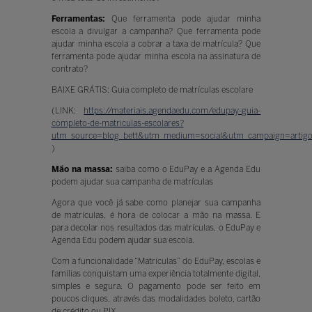
Ferramentas:
Que ferramenta pode ajudar minha
escola a divulgar a campanha? Que ferramenta pode
ajudar minha escola a cobrar a taxa de matrícula? Que
ferramenta pode ajudar minha escola na assinatura de
contrato?
BAIXE GRÁTIS: Guia completo de matrículas escolare
(LINK:
https://materiais.agendaedu.com/edupay-guia-
completo-de-matriculas-escolares?
utm_source=blog_bett&utm_medium=social&utm_campaign=artigo
)
Mão na massa:
saiba como o EduPay e a Agenda Edu
podem ajudar sua campanha de matrículas
Agora que você já sabe como planejar sua campanha
de matrículas, é hora de colocar a mão na massa. E
para decolar nos resultados das matrículas, o EduPay e
Agenda Edu podem ajudar sua escola.
Com a funcionalidade “Matrículas” do EduPay, escolas e
famílias conquistam uma experiência totalmente digital,
simples e segura. O pagamento pode ser feito em
poucos cliques, através das modalidades boleto, cartão
de crédito ou PIX.