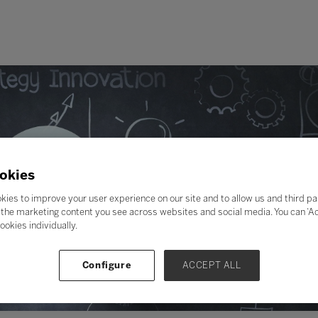
okies
kies to improve your user experience on our site and to allow us and third pa
the marketing content you see across websites and social media. You can ‘Acc
ookies individually.
Configure
ACCEPT ALL