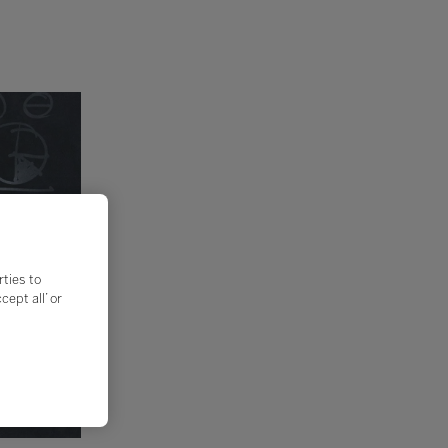
rties to
ept all’ or