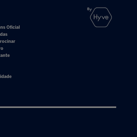
ns Oficial
adas
rocinar
ro
rante
cidade