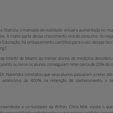
 Statista, o mercado de realidade virtual e aumentada no mu
 ano. A maior parte desse crescimento virá do consumo. Ou sej
Educação, há embasamento científico para o uso dessas tecn
ing?
e Infantil de Miami, ao treinar alunos de medicina descobri
points ou livros os alunos conseguiam reter cerca de 20% do
 Dr. Narendra constatou que seus alunos passaram a reter 
m acréscimo de 400% na retenção de conhecimento, o 
preendedor e co-fundador da Within, Chris Milk, existe o q
dade compartilhada verbalmente e o que nossos sentidos expe