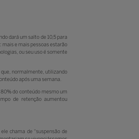
ndo dará um salto de 10,5 para
a: mais e mais pessoas estarão
ologias, ou seu uso é somente
u que, normalmente, utilizando
 conteúdo após uma semana.
até 80% do conteúdo mesmo um
tempo de retenção aumentou
ue ele chama de “suspensão de
rimentariam se vivenciássemos