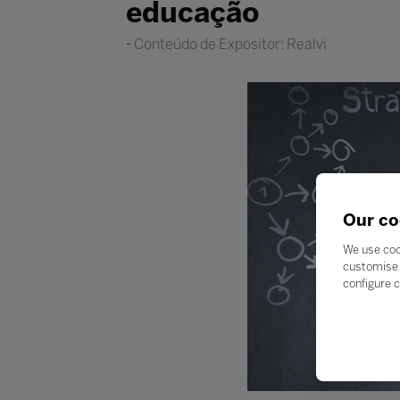
educação
Conteúdo de Expositor: Realvi
Our co
We use coo
customise 
configure c