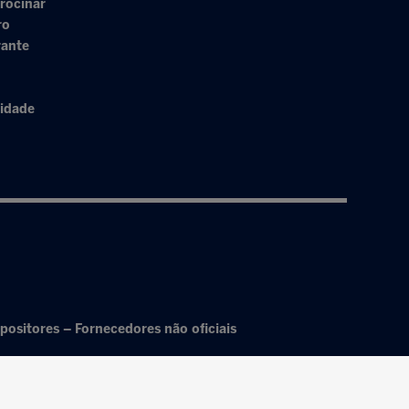
rocinar
ro
rante
cidade
positores – Fornecedores não oficiais