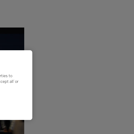
rties to
ept all’ or