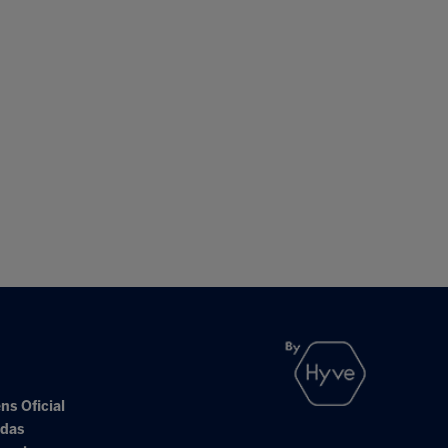
ns Oficial
adas