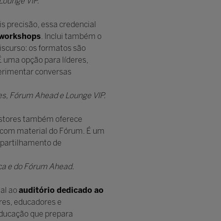
Lounge VIP.
s precisão, essa credencial
e workshops
. Inclui também o
discurso: os formatos são
 uma opção para líderes,
perimentar conversas
es, Fórum Ahead e Lounge VIP.
Gestores também oferece
it com material do Fórum. É um
mpartilhamento de
ca e do Fórum Ahead.
tal ao
auditório dedicado ao
ores, educadores e
educação que prepara