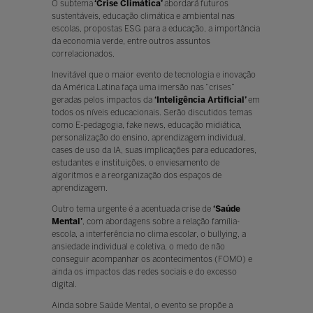
O subtema
‘Crise Climática’
abordará futuros
sustentáveis, educação climática e ambiental nas
escolas, propostas ESG para a educação, a importância
da economia verde, entre outros assuntos
correlacionados.
Inevitável que o maior evento de tecnologia e inovação
da América Latina faça uma imersão nas “crises”
geradas pelos impactos da
‘Inteligência Artificial’
em
todos os níveis educacionais. Serão discutidos temas
como E-pedagogia, fake news, educação midiática,
personalização do ensino, aprendizagem individual,
cases de uso da IA, suas implicações para educadores,
estudantes e instituições, o enviesamento de
algoritmos e a reorganização dos espaços de
aprendizagem.
Outro tema urgente é a acentuada crise de
‘Saúde
Mental’
, com abordagens sobre a relação família-
escola, a interferência no clima escolar, o bullying, a
ansiedade individual e coletiva, o medo de não
conseguir acompanhar os acontecimentos (FOMO) e
ainda os impactos das redes sociais e do excesso
digital.
Ainda sobre Saúde Mental, o evento se propõe a