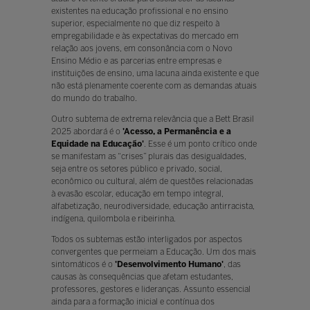
existentes na educação profissional e no ensino
superior, especialmente no que diz respeito à
empregabilidade e às expectativas do mercado em
relação aos jovens, em consonância com o Novo
Ensino Médio e as parcerias entre empresas e
instituições de ensino, uma lacuna ainda existente e que
não está plenamente coerente com as demandas atuais
do mundo do trabalho.
Outro subtema de extrema relevância que a Bett Brasil
2025 abordará é o
'Acesso, a Permanência e a
Equidade na Educação'
. Esse é um ponto crítico onde
se manifestam as “crises” plurais das desigualdades,
seja entre os setores público e privado, social,
econômico ou cultural, além de questões relacionadas
à evasão escolar, educação em tempo integral,
alfabetização, neurodiversidade, educação antirracista,
indígena, quilombola e ribeirinha.
Todos os subtemas estão interligados por aspectos
convergentes que permeiam a Educação. Um dos mais
sintomáticos é o
'Desenvolvimento Humano'
, das
causas às consequências que afetam estudantes,
professores, gestores e lideranças. Assunto essencial
ainda para a formação inicial e contínua dos