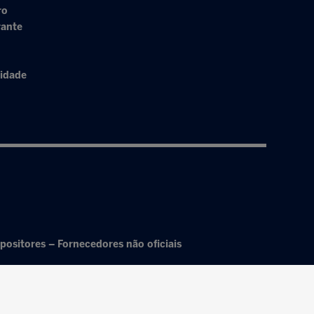
ro
rante
cidade
positores – Fornecedores não oficiais