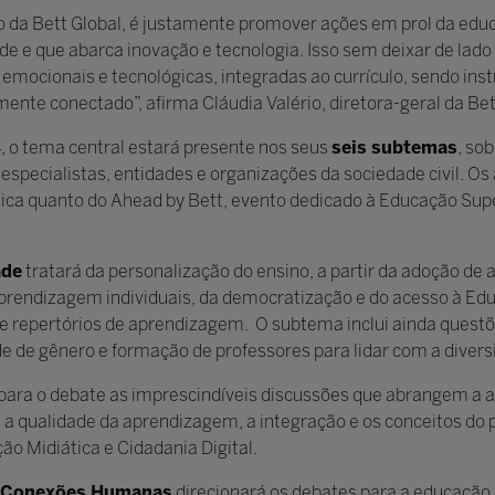
mo da Bett Global, é justamente promover ações em prol da edu
e e que abarca inovação e tecnologia. Isso sem deixar de lado
 emocionais e tecnológicas, integradas ao currículo, sendo in
te conectado”, afirma Cláudia Valério, diretora-geral da Bett
, o tema central estará presente nos seus
seis subtemas
, so
 especialistas, entidades e organizações da sociedade civil. Os
ca quanto do Ahead by Bett, evento dedicado à Educação Supe
ade
tratará da personalização do ensino, a partir da adoção de
prendizagem individuais, da democratização e do acesso à Educ
e repertórios de aprendizagem. O subtema inclui ainda questõ
e de gênero e formação de professores para lidar com a divers
para o debate as imprescindíveis discussões que abrangem a ap
am a qualidade da aprendizagem, a integração e os conceitos 
ão Midiática e Cidadania Digital.
Conexões Humanas
direcionará os debates para a educação