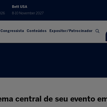
Bett USA
026
8-10 November 2027
Congressista
Conteúdos
Expositor/Patrocinador
tema central de seu evento e