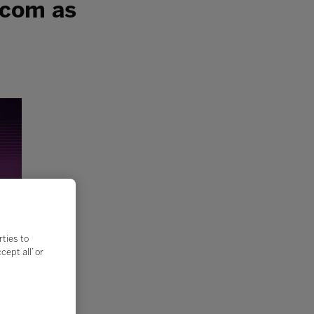
 com as
rties to
ept all’ or