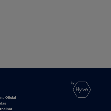
ns Oficial
adas
rocinar