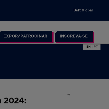
Bett Global
EXPOR/PATROCINAR
INSCREVA-SE
EN
PT
m 2024: