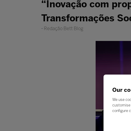
“Inovação com prop
Transformações Soc
Redação Bett Blog
Our co
We use coo
customise 
configure c