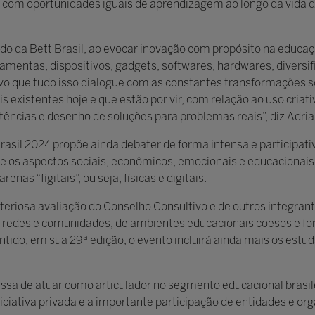
e, com oportunidades iguais de aprendizagem ao longo da vida 
eúdo da Bett Brasil, ao evocar inovação com propósito na educa
amentas, dispositivos, gadgets, softwares, hardwares, diversi
rativo que tudo isso dialogue com as constantes transformações s
is existentes hoje e que estão por vir, com relação ao uso cria
ncias e desenho de soluções para problemas reais”, diz Adria
Brasil 2024 propõe ainda debater de forma intensa e participati
e os aspectos sociais, econômicos, emocionais e educacionais 
nas “figitais”, ou seja, físicas e digitais.
teriosa avaliação do Conselho Consultivo e de outros integran
 redes e comunidades, de ambientes educacionais coesos e for
ido, em sua 29ª edição, o evento incluirá ainda mais os estud
ssa de atuar como articulador no segmento educacional brasilei
iniciativa privada e a importante participação de entidades e or