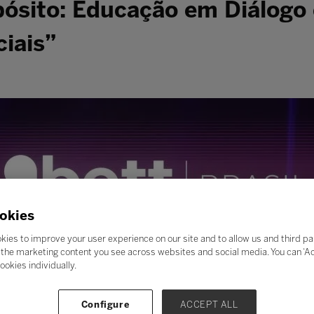
ósito: Educação em Diálogo
iais”
okies
kies to improve your user experience on our site and to allow us and third pa
the marketing content you see across websites and social media. You can ‘Acc
ookies individually.
Configure
ACCEPT ALL