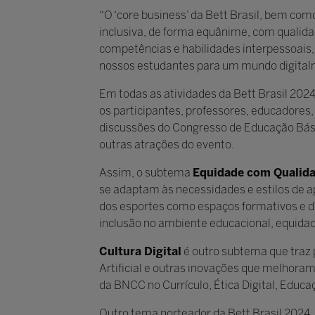
“O ‘core business’ da Bett Brasil, bem co
inclusiva, de forma equânime, com qualidad
competências e habilidades interpessoais,
nossos estudantes para um mundo digitalmen
Em todas as atividades da Bett Brasil 2024
os participantes, professores, educadores,
discussões do Congresso de Educação Bási
outras atrações do evento.
Assim, o subtema
Equidade com Qualid
se adaptam às necessidades e estilos de a
dos esportes como espaços formativos e d
inclusão no ambiente educacional, equidad
Cultura Digital
é outro subtema que traz 
Artificial e outras inovações que melhor
da BNCC no Currículo, Ética Digital, Educaç
Outro tema norteador da Bett Brasil 2024,