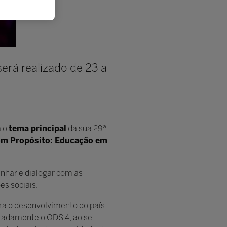
erá realizado de 23 a
a o
tema principal
da sua 29ª
om Propósito: Educação em
nhar e dialogar com as
s sociais.
ara o desenvolvimento do país
otadamente o ODS 4, ao se