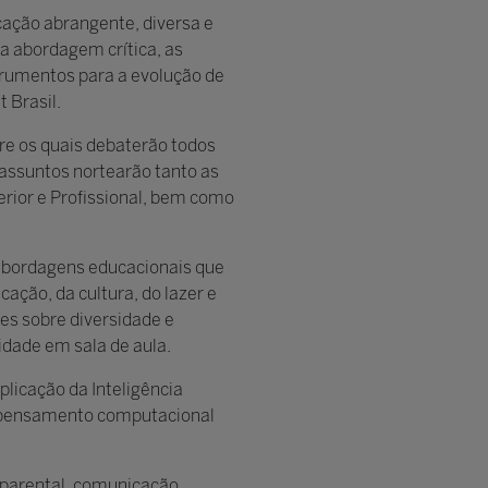
cação abrangente, diversa e
 a abordagem crítica, as
strumentos para a evolução de
 Brasil.
bre os quais debaterão todos
 assuntos nortearão tanto as
rior e Profissional, bem como
 abordagens educacionais que
ação, da cultura, do lazer e
es sobre diversidade e
idade em sala de aula.
licação da Inteligência
do pensamento computacional
 parental, comunicação