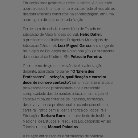
Educação para gestores e redes públicas. A discussão
aborda desde financiamento e pactos federativos até os
desdobramentos concretos na aprendizagem, em uma
abordagem direta e orientada à ação.
Participam do debate o secretário de Estado de
Educação de Mato Grosso do Sul,
Helio Daher
,
o presidente da União dos Dirigentes Municipais de
Educação (Undime),
Luiz Miguel Garcia
, e o dirigente
municipal de Educação de Goianinha (RN) e presidente
da seccional da Undime-RN,
Petrucio Ferreira.
Outro tema de grande relevância é a valorização
docente, abordada no painel
“O ‘Enem dos
Professores’ — seleção, qualificação e carreira
docente no novo contexto”.
Em um cenário marcado
pela escassez de profissionais e pela crescente
complexidade das demandas educacionais, o painel
coloca em pauta critérios de ingresso, formação,
desenvolvimento profissional e reconhecimento da
carreira. Participam a líder científica do Todos Pela
Educação,
Barbara Born
, e o presidente do Instituto
Nacional de Estudos e Pesquisas Educacionais Anísio
Teixeira (Inep),
Manuel Palacios
.
A relação entre escolas e formulação de políticas